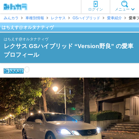
ログイン
メニュー
みんカラ
車種別情報
レクサス
GSハイブリッド
愛車紹介
愛車プ
はちえす@オルタナティヴ
はちえす@オルタナティヴ
レクサス GSハイブリッド “Version野良” の愛車
プロフィール