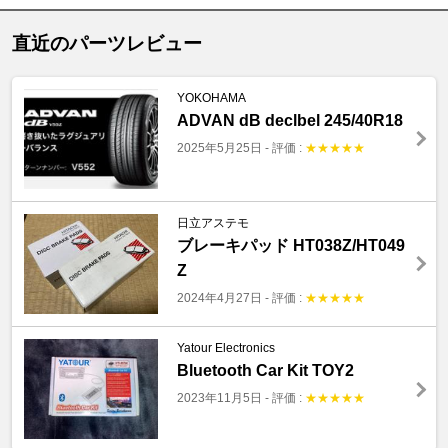
直近のパーツレビュー
YOKOHAMA
ADVAN dB declbel 245/40R18
2025年5月25日
-
評価 :
★
★
★
★
★
日立アステモ
ブレーキパッド HT038Z/HT049
Z
2024年4月27日
-
評価 :
★
★
★
★
★
Yatour Electronics
Bluetooth Car Kit TOY2
2023年11月5日
-
評価 :
★
★
★
★
★