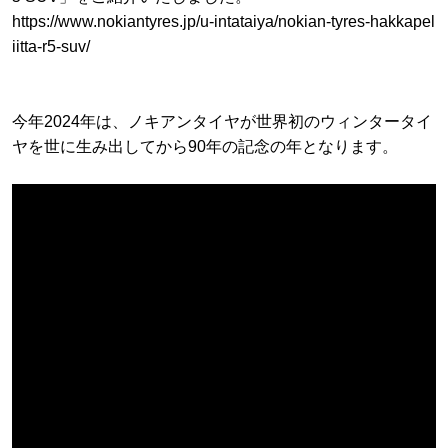
https://www.nokiantyres.jp/u-intataiya/nokian-tyres-hakkapel
iitta-r5-suv/
今年2024年は、ノキアンタイヤが世界初のウィンタータイ
ヤを世に生み出してから90年の記念の年となります。