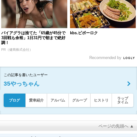
バイアグラは捨てた「65歳が45分で
kbs.ビボーロク
3回戦も余裕」1日31円で朝まで絶好
調！
PR（健商株式会社）
Recommended by
この記事を書いたユーザー
35やっちゃん
ラップ
ブログ
愛車紹介
アルバム
グループ
ヒストリ
タイム
ページの先頭へ ▲