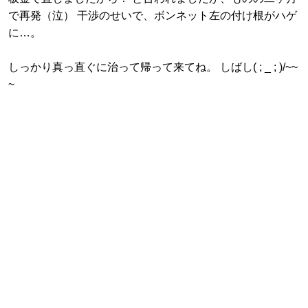
で再発（泣） 干渉のせいで、ボンネット左の付け根がハゲ
に…。
しっかり真っ直ぐに治って帰って来てね。 しばし( ; _ ; )/~~
~