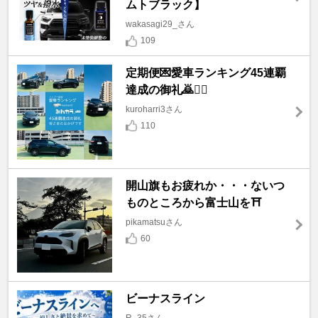
ムトブラック】
wakasagi29_さん
109
定期便💌愛車ランキング45連覇
達成の御礼🙇🙇‍♀️
kuroharri3さん
110
開山旗もお疲れか・・・ないつ
ものところから富士山を⛩️
pikamatsuさん
60
ビーナスライン
R_35さん