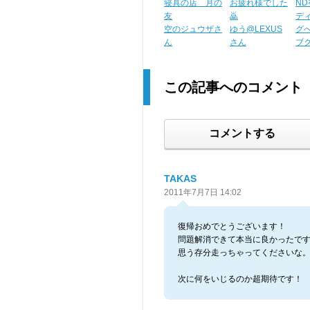
寝具の店 月の
お疲れ様でした
N
友
🙇
デ
空のジュウザさ
ゆう@LEXUS
グ
ん
さん
ブ
この記事へのコメント
コメントする
TAKAS
2011年7月7日 14:02
復帰おめでとうございます！
問題解消できて本当に良かったで
思う存分走っちゃってくださいな
次に何をいじるのか超期待です！