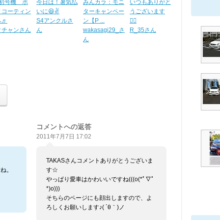
D初号機 ボ
今日は！暑気払
みんカラ：モニ
いつもありがと
ィコーティン
いに😆✌️
ターキャンペー
うございます
へ♬
S4アンクルさ
ン【P ...
🙇‍♂️
クチャンさん
ん
wakasagi29_さ
R_35さん
ん
コメントへの返答
2011年7月7日 17:02
TAKASさんコメントありがとうございま
すね。
す☆
。
やっぱり愛車はかわいいですね(((o(*ﾟ▽ﾟ
*)o)))
そちらのページにも顔出しますので、よ
ろしくお願いします♪( ´θ｀)ノ