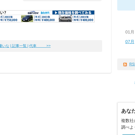
01月
07月
り凄いな
| 記事一覧 |
代車 >>
RS
あな
複数社
調べよ