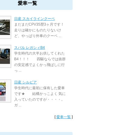
愛車一覧
日産 スカイラインクーペ
まだまだCPV35歴3ヶ月です！
走りは確かにものたりないけ
ど、やっぱり外車のクーペ ...
スバル レガシィB4
学生時代の大半お供してくれた
B4！！！ 四駆ならでは抜群
の安定感でよくかっ飛ばしに行
っ ...
日産 シルビア
学生時代に最初に保有した愛車
です★ 結構かっこよく 気に
入っていたのですが・・・・。
ガ ...
[
愛車一覧
]