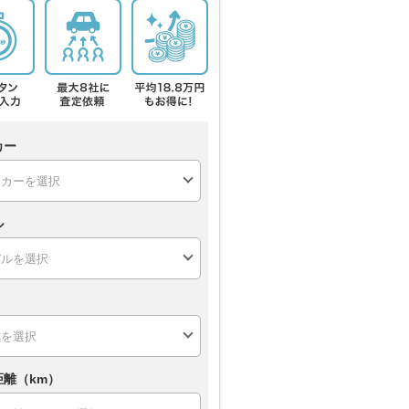
カー
ル
距離（km）