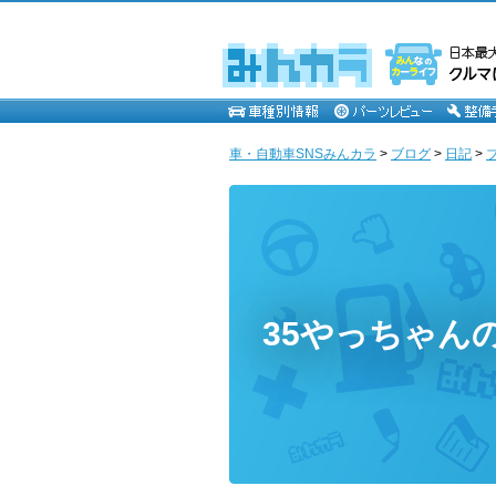
車・自動車SNSみんカラ
>
ブログ
>
日記
>
35やっちゃん