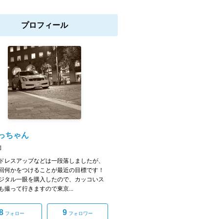
プロフィール
やっちゃん
]
ドレスアップなどは一段落しましたが、
回何かをつけることが最近の目標です！
ジタル一眼を購入したので、カッコいス
も撮って行きますので東京...
8
9
フォロー
フォロワー