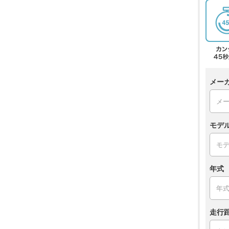
メー
モデ
年式
走行