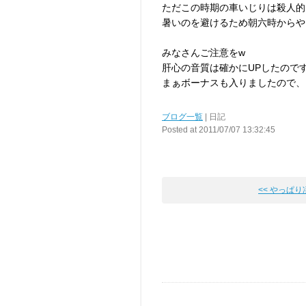
ただこの時期の車いじりは殺人的
暑いのを避けるため朝六時からや
みなさんご注意をw
肝心の音質は確かにUPしたので
まぁボーナスも入りましたので、
ブログ一覧
| 日記
Posted at 2011/07/07 13:32:45
<< やっぱ