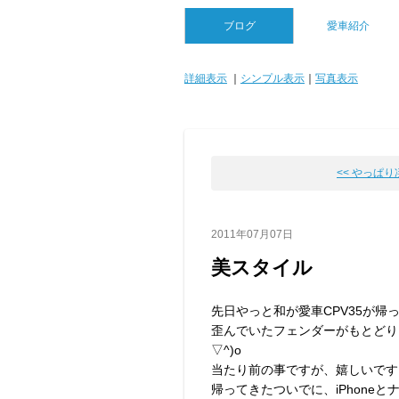
ブログ
愛車紹介
詳細表示
｜
シンプル表示
｜
写真表示
<< やっぱ
2011年07月07日
美スタイル
先日やっと和が愛車CPV35が帰
歪んでいたフェンダーがもとどり
▽^)o
当たり前の事ですが、嬉しいです
帰ってきたついでに、iPhone