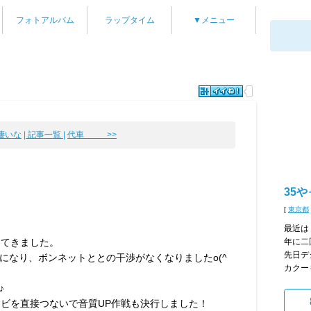
フォトアルバム
ラップタイム
▼メニュー
り凄いな
| 記事一覧 |
代車 >>
35
[
東京都
最近は
ってきました。
年に二
先日デ
になり、ボンネットととの干渉がなくなりましたo(^
カクー
♪
とナビを直接つないで音質UP作戦も決行しました！