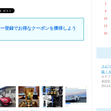
2
9
16
23
マイカー登録でお得なクーポンを獲得しよう
30
スピ
線！
カテゴ
未設定
2011/1