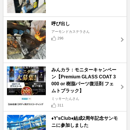
呼び出し
アーモンドカステラさん
296
みんカラ：モニターキャンペー
ン【Premium GLASS COAT 3
000 or 樹脂パーツ復活剤 フェ
ムトブラック】
ミッキーたんさん
311
♦️Y'sClub♦️結成2周年記念サンモ
ニに参加しました