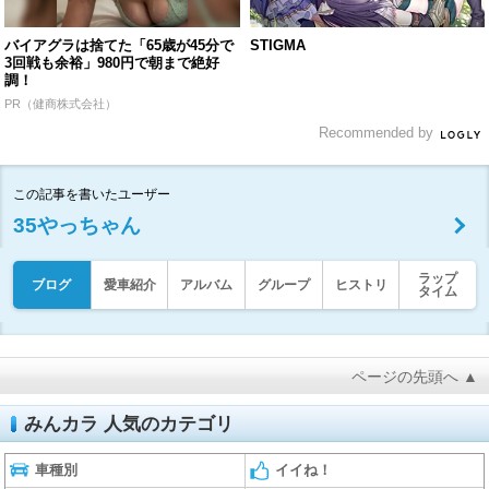
バイアグラは捨てた「65歳が45分で
STIGMA
3回戦も余裕」980円で朝まで絶好
調！
PR（健商株式会社）
Recommended by
この記事を書いたユーザー
35やっちゃん
ラップ
ブログ
愛車紹介
アルバム
グループ
ヒストリ
タイム
ページの先頭へ ▲
みんカラ 人気のカテゴリ
車種別
イイね！