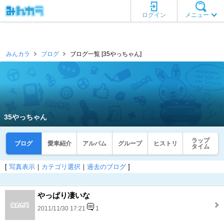
ログイン
メニュー
みんカラ
ブログ
ブログ一覧 [35やっちゃん]
35やっちゃん
ラップ
ブログ
愛車紹介
アルバム
グループ
ヒストリ
タイム
[
写真表示
｜
カテゴリ選択
｜
過去のブログ
]
やっぱり凄いな
2011/11/30 17:21
1