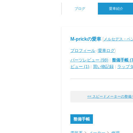
ブログ
愛車紹介
M-prickの愛車
[
メルセデス・ベン
プロフィール
(
愛車ログ
)
パーツレビュー (98)
|
整備手帳 (7
ビュー (1)
|
買い物記録
|
ラップ
<< スピードメーターの整備
整備手帳