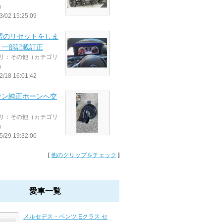
）
3/02 15:25:09
学習のリセットをしま
。一部記載訂正
リ：その他（カテゴリ
）
2/18 16:01:42
ウン純正ホーンへ交
リ：その他（カテゴリ
）
5/29 19:32:00
[
他のクリップをチェック
]
愛車一覧
メルセデス・ベンツ Eクラス セ