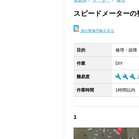
電装系
メーター
修理
スピードメーターの
他の整備手帳を見る
目的
修理・故障
作業
DIY
難易度
作業時間
1時間以内
1