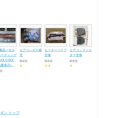
C液晶パネル
エアコンガス補
ヒーターパイプ
エアコンフィル
コーディング
充
交換
ター交換
AX COOL
難易度:
難易度:
難易度:
風量表示）
★
★★
★
度:
セダン トップ