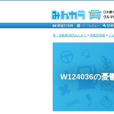
車・自動車SNSみんカラ
>
車種別情報
>
メ
W124036の