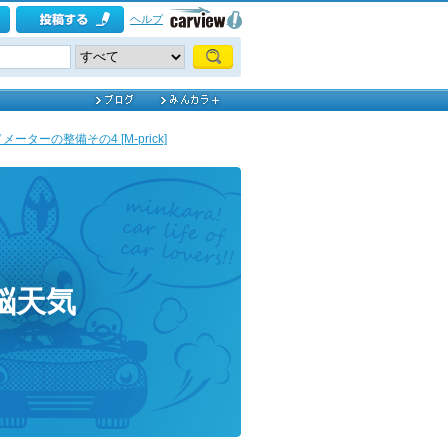
ヘルプ
ーターの整備その4 [M-prick]
脳天気