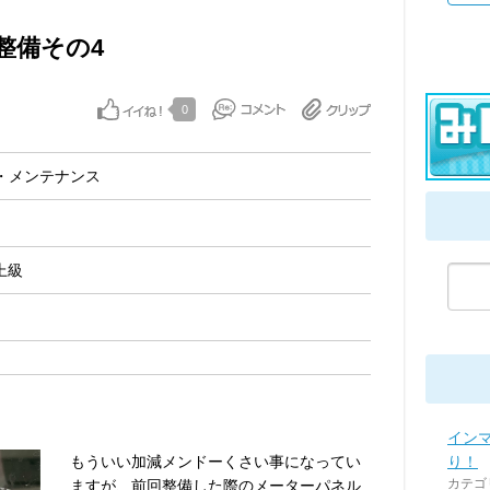
整備その4
0
・メンテナンス
上級
イン
もういい加減メンドーくさい事になってい
り！
カテゴ
ますが、前回整備した際のメーターパネル