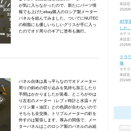
未設定
が気に入らなかったので、新たにパーツ情
2026/0
報でも上げたebay購入のロシア製メーター
パネルを組んでみました。ついでにNUTEC
AT
の樹脂にも優しいらしいグリスが手に入っ
した
たのでオド周りのギアに塗布も施行。
カテゴ
未設定
2026/0
クラ
換
カテゴ
未設定
2024/0
パネル自体は真っ平らなのでオドメーター
周りの斜めの切り込みを気持ち加工したり
手間はかかりましたが装着。ところがやは
り左右のメーター（レブ＋時計と水温＋ガ
ソリン量＋油圧）との色調が合わないので
そちらも全交換。トリプルメーターの針を
外すのは緊張します。厚みの関係で、メー
ターパネルはこのロシア製のパネルのみ組