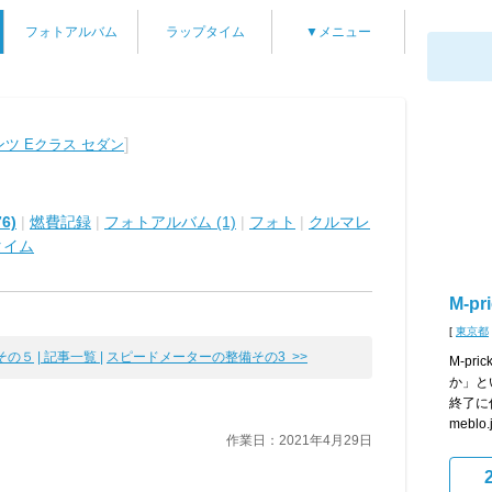
フォトアルバム
ラップタイム
▼メニュー
]
ツ Eクラス セダン
6)
|
燃費記録
|
フォトアルバム (1)
|
フォト
|
クルマレ
タイム
M-pr
[
東京都
その５
| 記事一覧 |
スピードメーターの整備その3 >>
M-p
か」と
終了に伴
meblo.j
作業日：2021年4月29日