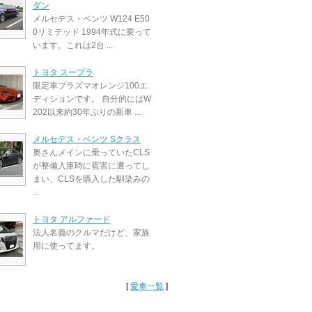
ダン
メルセデス・ベンツ W124 E50
0リミテッド 1994年式に乗って
います。これは2台 ...
トヨタ スープラ
限定車プラズマオレンジ100エ
ディションです。 自分的にはW
202以来約30年ぶりの新車 ...
メルセデス・ベンツ Sクラス
奥さんメインに乗っていたCLS
が整備入庫時に雹害に遭ってし
まい、CLSを購入した馴染みの
...
トヨタ アルファード
法人名義のクルマだけど、家族
用に使ってます。
[
愛車一覧
]