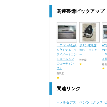
関連整備ピックアップ
エアコンの効き
ボタン電池交
A
を良くする（ク
換/リモコンキ
の
ライメートコン
ー
（M
トロール KLA
＆
難易度:
のコーディン
★
難易
グ）
★
難易度:
★
関連リンク
> メルセデス・ベンツ Eクラス 