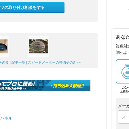
ーツの取り付け相談をする
あな
複数社
調べよ
その５
| 記事一覧 |
スピードメーターの整備その3 >>
メー
ーパネル