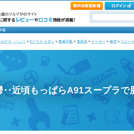
ルセデス・ベンツ
>
Eクラス セダン
>
整備手帳
>
電装系
>
メーター
>
修理
>
スピードメ
憂鬱‥近頃もっぱらA91スープラで