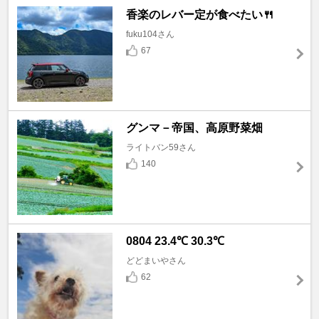
香楽のレバー定が食べたい🍴
fuku104さん
67
グンマ－帝国、高原野菜畑
ライトバン59さん
140
0804 23.4℃ 30.3℃
どどまいやさん
62