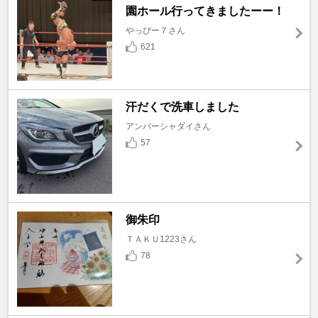
園ホール行ってきましたーー！
やっぴー７さん
621
汗だくで洗車しました
アンバーシャダイさん
57
御朱印
ＴＡＫＵ1223さん
78