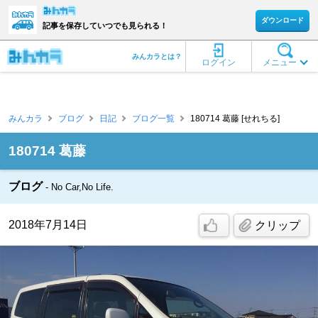
ダウンロード
記事を保存していつでも見られる！
みんカラとは？
ログイン
メニュー
みんカラ
ブログ
日記
ブログ一覧
180714 葛藤 [せれちる]
180714 葛藤
ブログ
No Car,No Life.
2018年7月14日
クリップ