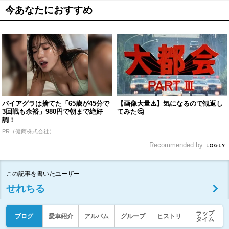
今あなたにおすすめ
バイアグラは捨てた「65歳が45分で
【画像大量⚠️】気になるので観返し
3回戦も余裕」980円で朝まで絶好
てみた🤔
調！
PR（健商株式会社）
Recommended by
この記事を書いたユーザー
せれちる
ラップ
ブログ
愛車紹介
アルバム
グループ
ヒストリ
タイム