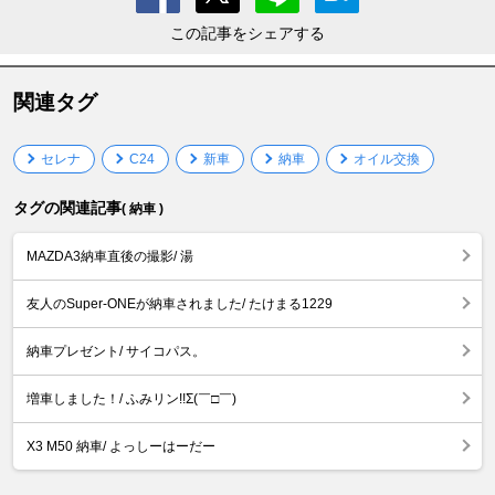
この記事をシェアする
関連タグ
セレナ
C24
新車
納車
オイル交換
タグの関連記事
( 納車 )
MAZDA3納車直後の撮影/ 湯
友人のSuper-ONEが納車されました/ たけまる1229
納車プレゼント/ サイコパス。
増車しました！/ ふみリン!!Σ(￣□￣)
X3 M50 納車/ よっしーはーだー