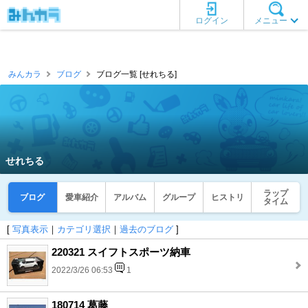
ログイン
メニュー
みんカラ
ブログ
ブログ一覧 [せれちる]
せれちる
ラップ
ブログ
愛車紹介
アルバム
グループ
ヒストリ
タイム
[
写真表示
｜
カテゴリ選択
｜
過去のブログ
]
220321 スイフトスポーツ納車
2022/3/26 06:53
1
180714 葛藤