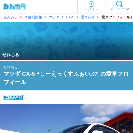
ログイン
メニュー
みんカラ
車種別情報
マツダ
CX-5
愛車紹介
愛車プロフィール [
せれちる
せれちる
マツダ CX-5 “しーえっくすふぁいぶ” の愛車プロ
フィール