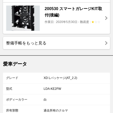
200530 スマートガレージKIT取
付(後編)
作業日 : 2020年5月30日
-
難易度 :
★
☆
☆
整備手帳をもっと見る
愛車データ
グレード
XD Lパッケージ(AT_2.2)
型式
LDA-KE2FW
ボディーカラー
白
所有形態
過去所有のクルマ