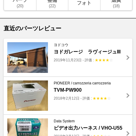
パーツ
整備
燃費
フォト
(20)
(22)
(18)
直近のパーツレビュー
ヨドコウ
ヨドガレージ ラヴィージュIII
2019年11月23日
-
評価 :
★
★
★
★
☆
PIONEER / carrozzeria carrozzeria
TVM-PW900
2018年2月12日
-
評価 :
★
★
★
★
☆
Data System
ビデオ出力ハーネス / VHO-U55