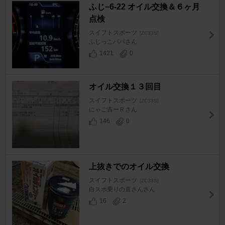
ふじ−6-22 オイル交換＆６ヶ月
点検
スイフトスポーツ
[ZC33S]
ふじっこパパさん
1421
0
オイル交換１３回目
スイフトスポーツ
[ZC33S]
にゃご吉ーＲさん
146
0
上抜きでのオイル交換
スイフトスポーツ
[ZC33S]
白スポ乗りの直さんさん
16
2