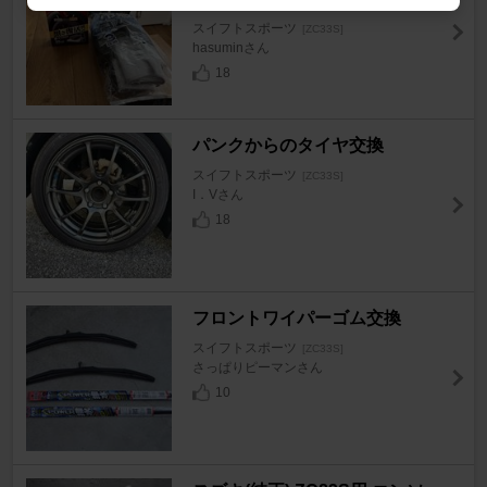
スイフトスポーツ
[ZC33S]
hasuminさん
18
パンクからのタイヤ交換
スイフトスポーツ
[ZC33S]
I．Vさん
18
フロントワイパーゴム交換
スイフトスポーツ
[ZC33S]
さっぱりピーマンさん
10