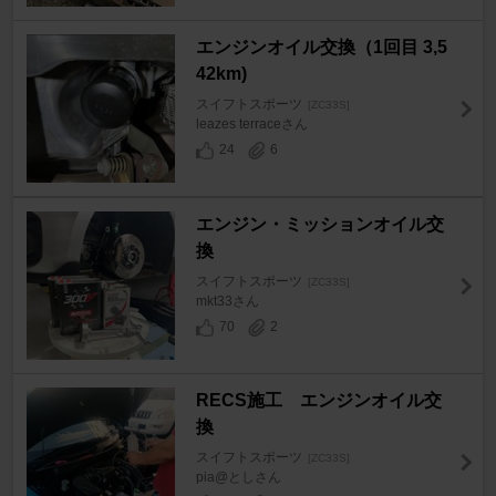
エンジンオイル交換（1回目 3,5
42km)
スイフトスポーツ
[ZC33S]
leazes terraceさん
24
6
エンジン・ミッションオイル交
換
スイフトスポーツ
[ZC33S]
mkt33さん
70
2
RECS施工 エンジンオイル交
換
スイフトスポーツ
[ZC33S]
pia@としさん