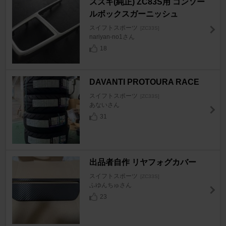
スズキ(純正) ZC83S用 コンソー
ルボックスガーニッシュ
スイフトスポーツ
[ZC33S]
nariyan-no1さん
18
DAVANTI PROTOURA RACE
スイフトスポーツ
[ZC33S]
あないさん
31
出品者自作 リヤフォグカバー
スイフトスポーツ
[ZC33S]
ふゆんちゅさん
23