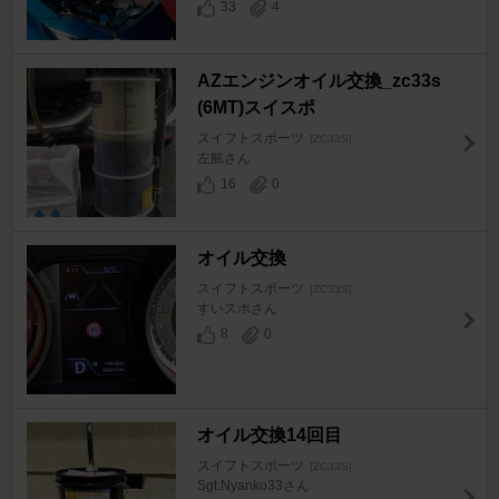
33
4
AZエンジンオイル交換_zc33s
(6MT)スイスポ
スイフトスポーツ
[ZC33S]
左舷さん
16
0
オイル交換
スイフトスポーツ
[ZC33S]
すいスポさん
8
0
オイル交換14回目
スイフトスポーツ
[ZC33S]
Sgt.Nyanko33さん