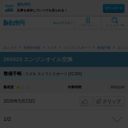
ダウンロード
記事を保存していつでも見られる！
みんカラとは？
ログイン
メニュー
みんカラ
車種別情報
スズキ
スイフトスポーツ
整備手帳
エンジ
260523 エンジンオイル交換
整備手帳
スズキ スイフトスポーツ [ZC33S]
難易度
作業時間
30分以内
2026年5月23日
クリップ
1/2