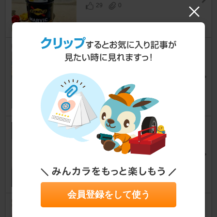
29
0
慣らし運転終了につき、エンジ
ンオイル・ミッションオイル交
換
スイフトスポーツ
[ZC33S]
名前を表示できませんでしたさん
8
0
RAZO340Rシフトノブ交換
スイフトスポーツ
[ZC33S]
S-yamaさん
16
会員登録をして使う
コメリの樹脂コーティング剤を
施工してみた