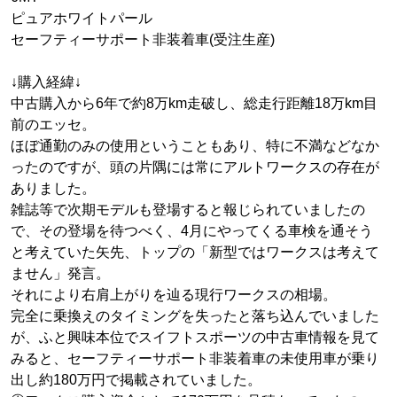
ピュアホワイトパール
セーフティーサポート非装着車(受注生産)
↓購入経緯↓
中古購入から6年で約8万km走破し、総走行距離18万km目
前のエッセ。
ほぼ通勤のみの使用ということもあり、特に不満などなか
ったのですが、頭の片隅には常にアルトワークスの存在が
ありました。
雑誌等で次期モデルも登場すると報じられていましたの
で、その登場を待つべく、4月にやってくる車検を通そう
と考えていた矢先、トップの「新型ではワークスは考えて
ません」発言。
それにより右肩上がりを辿る現行ワークスの相場。
完全に乗換えのタイミングを失ったと落ち込んでいました
が、ふと興味本位でスイフトスポーツの中古車情報を見て
みると、セーフティーサポート非装着車の未使用車が乗り
出し約180万円で掲載されていました。