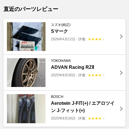
直近のパーツレビュー
スズキ(純正)
Sマーク
2026年4月12日
-
評価 :
★
★
★
★
☆
YOKOHAMA
ADVAN Racing RZⅡ
2025年8月30日
-
評価 :
★
★
★
★
☆
BOSCH
Aerotwin J-FIT(+) / エアロツイ
ン J-フィット(+)
2025年8月26日
-
評価 :
★
★
★
★
☆