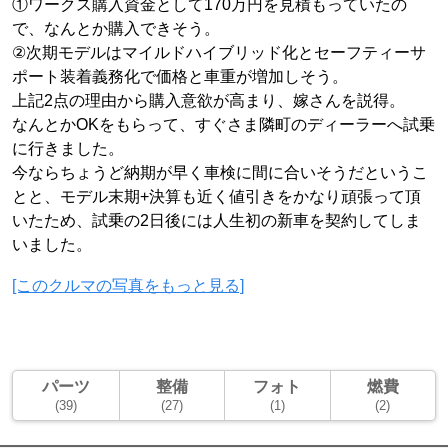
①ワークス購入資金として170万円を見積もっていたの
で、なんとか購入できそう。
②次期モデルはマイルドハイブリッド化とセーフティーサ
ポート装着義務化で価格と車重が増加しそう。
上記2点の理由から購入意欲が高まり、嫁さんを説得。
なんとかOKをもらって、すぐさま隣町のディーラーへ試乗
に行きました。
今ならちょうど納期が早く車検に間に合いそうだというこ
とと、モデル末期+決算も近く値引きをかなり頑張って頂
いたため、試乗の2日後には人生初の新車を契約してしま
いました。
[このクルマの写真をもっと見る]
パーツ
整備
フォト
燃費
(39)
(27)
(1)
(2)