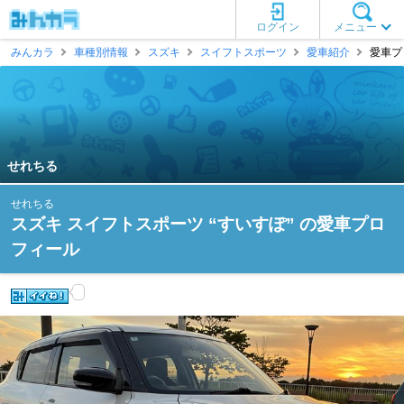
ログイン
メニュー
みんカラ
車種別情報
スズキ
スイフトスポーツ
愛車紹介
愛車プ
せれちる
せれちる
スズキ スイフトスポーツ “すいすぽ” の愛車プロ
フィール