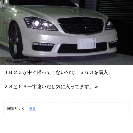
ＪＢ２３が中々帰ってこないので、Ｓ６３を購入。
２３と６３一字違いだし気に入ってます。ｗ
関連リンク：
旧Ｓ