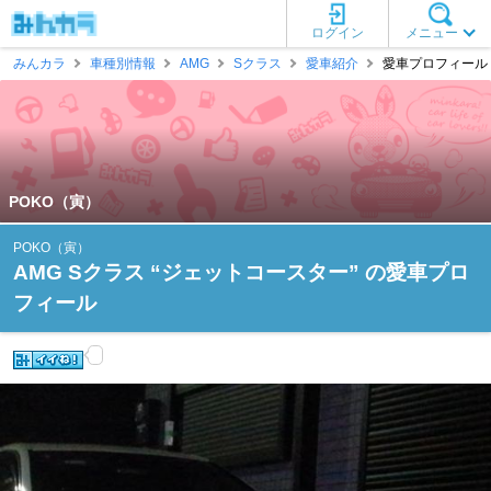
ログイン
メニュー
みんカラ
車種別情報
AMG
Sクラス
愛車紹介
愛車プロフィール [
POKO（寅）
POKO（寅）
AMG Sクラス “ジェットコースター” の愛車プロ
フィール