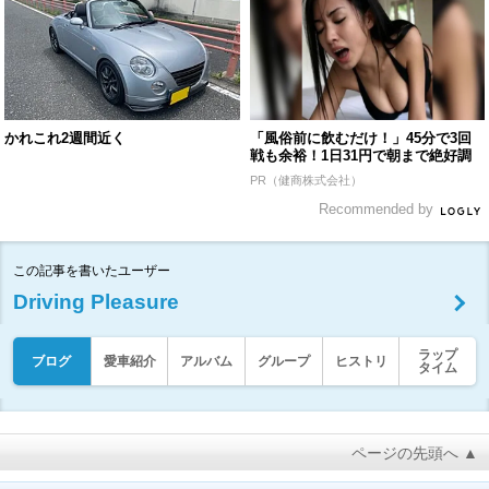
かれこれ2週間近く
「風俗前に飲むだけ！」45分で3回
戦も余裕！1日31円で朝まで絶好調
PR（健商株式会社）
Recommended by
この記事を書いたユーザー
Driving Pleasure
ラップ
ブログ
愛車紹介
アルバム
グループ
ヒストリ
タイム
ページの先頭へ ▲