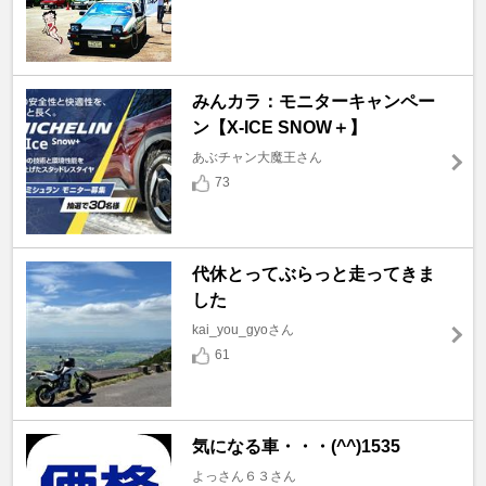
みんカラ：モニターキャンペー
ン【X-ICE SNOW＋】
あぶチャン大魔王さん
73
代休とってぶらっと走ってきま
した
kai_you_gyoさん
61
気になる車・・・(^^)1535
よっさん６３さん