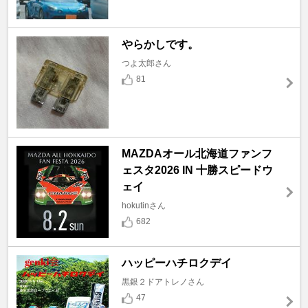
やらかしです。
つよ太郎さん
81
MAZDAオール北海道ファンフ
ェスタ2026 IN 十勝スピードウ
ェイ
hokutinさん
682
ハッピーハチロクデイ
黒銀２ドアトレノさん
47