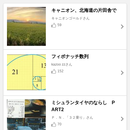
キャニオン、北海道の片田舎で
キャニオンゴールドさん
59
フィボナッチ数列
kazoo zzさん
152
ミシュランタイヤのならし P
ART2
Ｐ．Ｎ．「３２乗り」さん
70