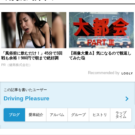
「風俗前に飲むだけ！」45分で3回
【画像大量⚠️】気になるので観返し
戦も余裕！980円で朝まで絶好調
てみた🤔
PR（健商株式会社）
Recommended by
この記事を書いたユーザー
Driving Pleasure
ラップ
ブログ
愛車紹介
アルバム
グループ
ヒストリ
タイム