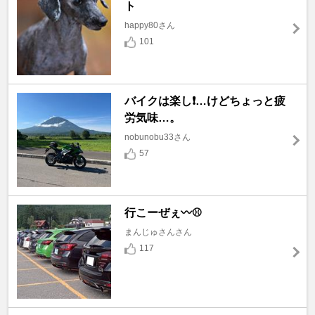
ト
happy80さん
101
バイクは楽し❗️…けどちょっと疲
労気味…。
nobunobu33さん
57
行こーぜぇ〰️⚾
まんじゅさんさん
117