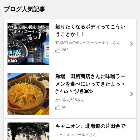
ブログ人気記事
触りたくなるボディってこうい
うことか！！
TAKMO ㈱TAKUMIモーターオイルさん
263
麺場 田所商店さんに味噌ラー
メンを食べにいってきたよっヽ
(*＾ω＾*)ﾉ🍜💓✨
かずさん595さん
60
キャニオン、北海道の片田舎で
キャニオンゴールドさん