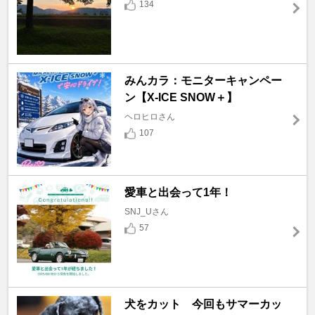
134
みんカラ：モニターキャンペー
ン【X-ICE SNOW＋】
ヘロヒロさん
107
愛車と出会って1年！
SNJ_Uさん
57
犬をカット 今回もサマーカッ