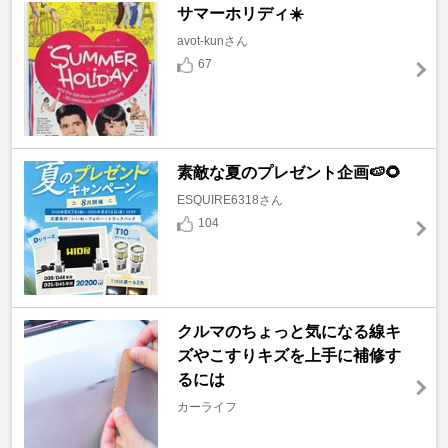
サマーホリディ☀️
avot-kunさん
67
素敵な夏のプレゼント企画🍉🌻
ESQUIRE6318さん
104
クルマのちょっと気になる線キ
ズやこすりキズを上手に補修す
るには
カーライフ