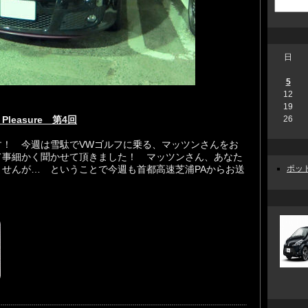
日
5
12
19
Pleasure 第4回
26
目の配信です！ 今週は雪駄でVWゴルフに乗る、マッツンさんをお
て事細かく聞かせて頂きました！ マッツンさん、あなた
せんが… ということで今週も首都高速芝浦PAからお送
ポッド