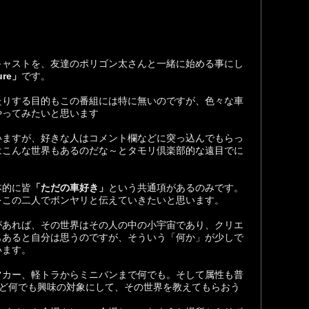
キャストを、友達のポリゴン太さんと一緒に始める事にし
ure」
です。
たりする目的もこの番組には特に無いのですが、色々な車
やってみたいと思います
いますが、好きな人はコメント欄などに突っ込んでもらっ
はこんな世界もあるのだな～とタモリ倶楽部的な遠目でに
。
本的に皆
「ただの車好き」
という共通項があるのみです。
をこの二人でボンヤリと伝えていきたいと思います。
があれば、その世界はその人の中の小宇宙であり、クリエ
もあると自分は思うのですが、そういう「何か」が少しで
います。
ツカー、軽トラからミニバンまで何でも。そして属性も普
など何でも興味の対象にして、その世界を教えてもらおう