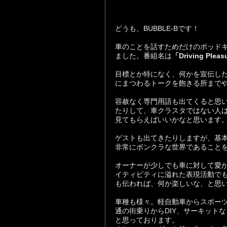
どうも、BUBBLE-Bです！
車のことを話すためだけのポッド
ました。番組名は
「Driving Pleas
目標とか特になく、何かを宣伝し
にまつわるトークを飽きる所まで
容赦なく専門用語も出てくると思
たりして、車クラスタではない人
見てもらえばいいかなと思います
ゲストも出てきたりしますが、基
非常にボンクラな世界であること
オーナーが少しでも車に対して愛
イティビティに溢れた表現活動で
も伝われば、何か楽しいな、と思
車種も様々。軽自動車からスポー
通の街乗りからDIY、サーキット
と思っております。