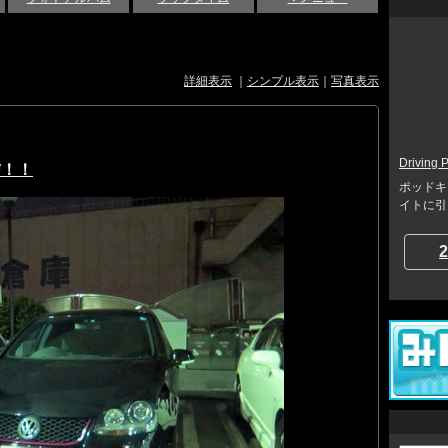
詳細表示
｜
シンプル表示
｜
写真表示
Driving 
配信！！
ポッドキャ
イトに引っ越し
2