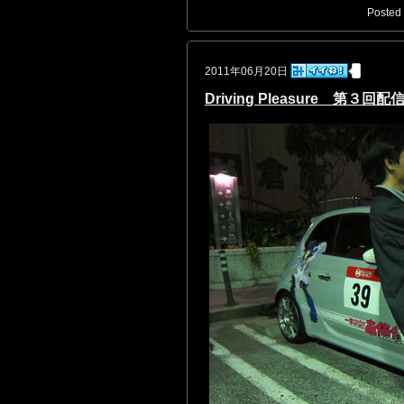
Posted 
2011年06月20日
Driving Pleasure 第３回