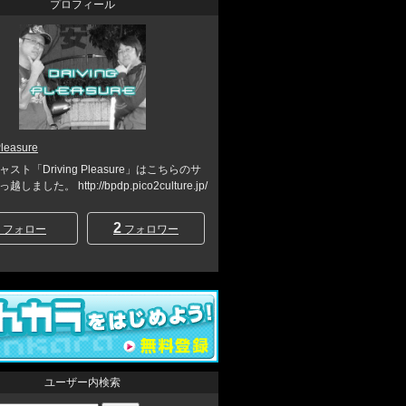
プロフィール
Pleasure
スト「Driving Pleasure」はこちらのサ
ました。 http://bpdp.pico2culture.jp/
2
フォロー
フォロワー
ユーザー内検索