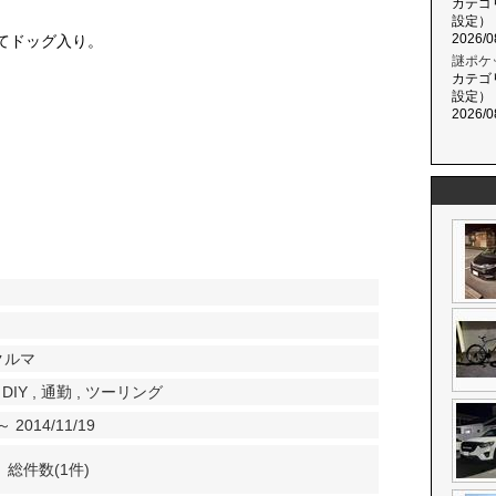
カテゴ
設定）
2026/0
てドッグ入り。
謎ポケ
カテゴ
設定）
。
2026/0
クルマ
,
DIY
,
通勤
,
ツーリング
～ 2014/11/19
総件数(1件)