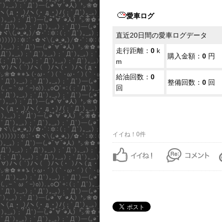
愛車ログ
直近20日間の愛車ログデータ
走行距離：
0
k
購入金額：
0
円
m
給油回数：
0
整備回数：
0
回
回
イイね！0件