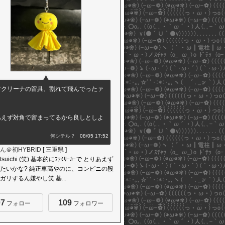
アクリーナの留具、割れて飛んでったァ
！
あえず対角で留まってるから良しとしよ
」
何シテル？
08/05 17:52
ん＠初HYBRID
[
三重県
]
atsuichi (笑) 基本的にﾌｧﾐﾘｰｶｰで とりあえず
たいかな? 純正車高やのに、コンビニの段
ガリするん嫌やし笑 基...
07
109
フォロー
フォロワー