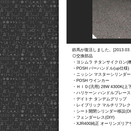
鉄馬が復活しました。[2013.03.1
◎交換部品
・ヨシムラ チタンサイクロン(
・POSH バーハンドル(up仕様)
・ニッシン マスターシリンダー
・POSH ウインカー
・ＨＩＤ(汎用) 28W 4300K(
・ハリケーン ハンドルブレース
・デイトナ タンデムグリップ
・レイブリック マルチリフレクター
・シート開閉シリンダー移設(DI
・フェンダーレス(DIY)
・XJR400純正 オーリンズリア