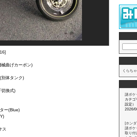
6]
機械曲げカーボン)
くらちゃ
(別体タンク)
上下切換式)
謎ポケ
カテゴ
設定）
2026/0
(Blue)
Y)
[ホン
謎ポケ
サス
取り付