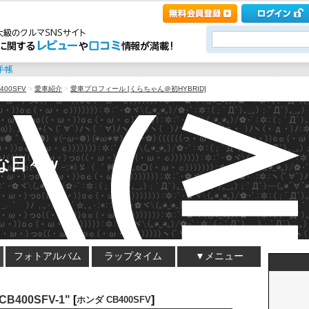
400SFV
>
愛車紹介
>
愛車プロフィール [くらちゃん＠初HYBRID]
な日々ｗ
フォトアルバム
ラップタイム
▼メニュー
400SFV-1"
[
]
ホンダ CB400SFV