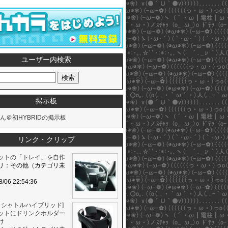
ユーザー内検索
掲示板
ん＠初HYBRIDの掲示板
リンク・クリップ
ットの「トレイ」を自作
リ：その他（カテゴリ未
8/06 22:54:36
ダ シャトルハイブリッド]
ットにドリンクホルダー
け