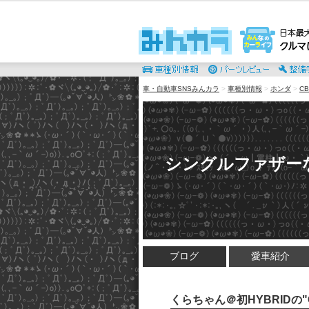
車・自動車SNSみんカラ
>
車種別情報
>
ホンダ
>
CB
シングルファザー
ブログ
愛車紹介
くらちゃん＠初HYBRIDの"CB