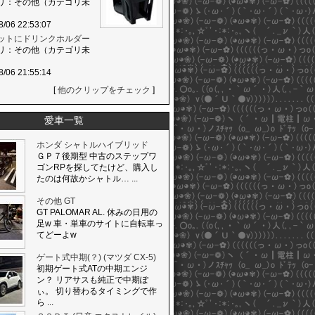
リ：その他（カテゴリ未
8/06 22:53:07
ットにドリンクホルダー
リ：その他（カテゴリ未
8/06 21:55:14
[
他のクリップをチェック
]
愛車一覧
ホンダ シャトルハイブリッド
ＧＰ７後期型 中古のステップワ
ゴンRPを探してたけど、購入し
たのは何故かシャトル… ...
その他 GT
GT PALOMAR AL. 休みの日用の
足w 車・単車のサイトに自転車っ
てどーよw
ゲート式中期(？) (マツダ CX-5)
初期ゲート式ATの中期エンジ
ン？ リアサスも純正で中期ぽ
ぃ。 切り替わるタイミングで作
ら ...