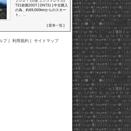
２０ＤＴ (日産 エクストレイル)
T31前期20GT [ DNT31 ] 中古購入
の為、約69,000kmからのスター
ト。 ...
[
愛車一覧
]
ルプ
｜
利用規約
｜
サイトマップ