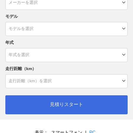
モデル
年式
走行距離（km）
見積りスタート
表示：
スマートフォン
|
PC