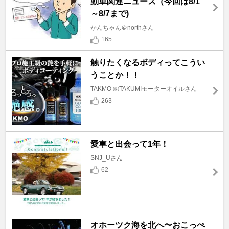
動車関連ニュース（今回は8/1
～8/7まで)
かんちゃん＠northさん
165
触りたくなるボディってこうい
うことか！！
TAKMO ㈱TAKUMIモーターオイルさん
263
愛車と出会って1年！
SNJ_Uさん
62
オホーツク海を北へ〜おこっぺ