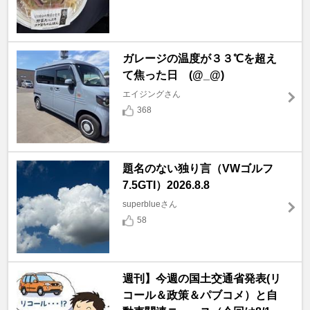
ガレージの温度が３３℃を超え
て焦った日 (@_@)
エイジングさん
368
題名のない独り言（VWゴルフ
7.5GTI）2026.8.8
superblueさん
58
週刊】今週の国土交通省発表(リ
コール＆政策＆パブコメ）と自