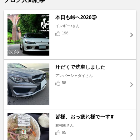
本日も峠へ2026③
インギー♪さん
196
汗だくで洗車しました
アンバーシャダイさん
58
皆様、おっ疲れ様で〜す❣️
skyipuさん
65