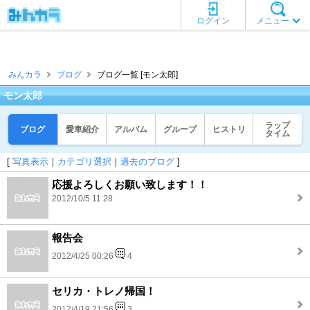
ログイン
メニュー
みんカラ
ブログ
ブログ一覧 [モン太郎]
モン太郎
ラップ
ブログ
愛車紹介
アルバム
グループ
ヒストリ
タイム
[
写真表示
｜
カテゴリ選択
｜
過去のブログ
]
応援よろしくお願い致します！！
2012/10/5 11:28
報告会
2012/4/25 00:26
4
セリカ・トレノ帰国！
2012/4/19 21:56
3