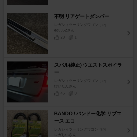
不明 リアゲートダンパー
レガシィツーリングワゴン
[BP]
egu352さん
28
1
スバル(純正) ウエストスポイラ
ー
レガシィツーリングワゴン
[BP]
ぴいたんさん
46
0
BANDO / バンドー化学 リブエ
ース エコ
レガシィツーリングワゴン
[BP]
レガじいさん