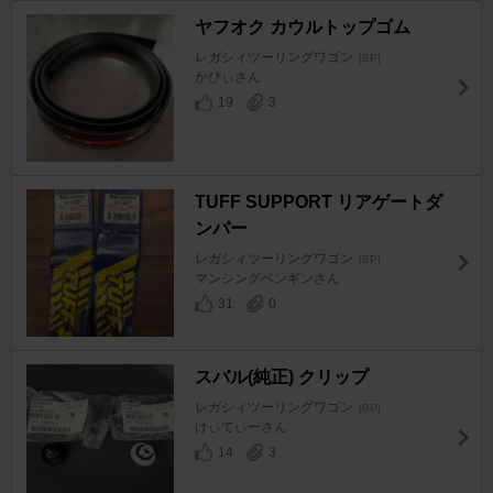
ヤフオク カウルトップゴム
レガシィツーリングワゴン
[BP]
かびぃさん
19
3
TUFF SUPPORT リアゲートダ
ンパー
レガシィツーリングワゴン
[BP]
マンシングペンギンさん
31
0
スバル(純正) クリップ
レガシィツーリングワゴン
[BP]
けぃてぃーさん
14
3