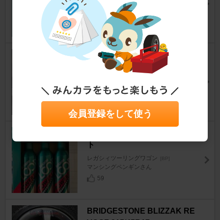
レガシィツーリングワゴン
[BP]
ジョー・シンチさん
3
HANKOOK VENTUS S1 evo3
レガシィツーリングワゴン
[BP]
hkr.さん
15
会員登録をして使う
SurLuster ループ パワーショッ
ト
レガシィツーリングワゴン
[BP]
マンシングペンギンさん
59
BRIDGESTONE BLIZZAK RE