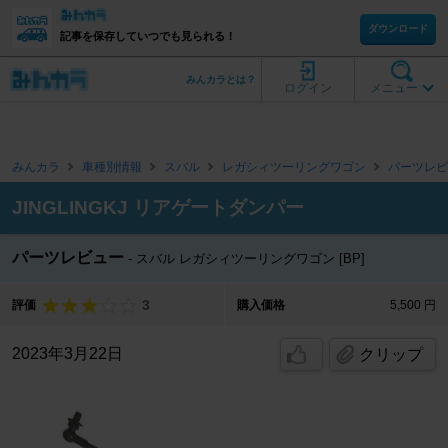
ダウンロード
記事を保存していつでも見られる！
みんカラとは？
ログイン
メニュー
みんカラ
車種別情報
スバル
レガシィツーリングワゴン
パーツレビ
JINGLINGKJ リアゲートダンパー
パーツレビュー
スバル レガシィツーリングワゴン [BP]
3
評価
購入価格
5,500 円
2023年3月22日
クリップ