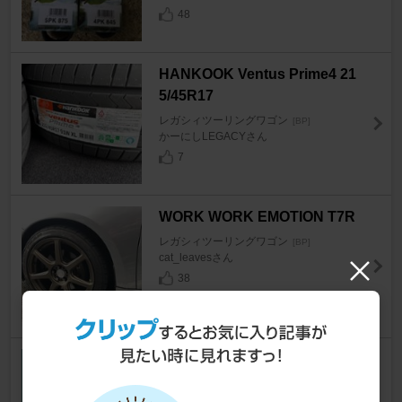
48
HANKOOK Ventus Prime4 21
5/45R17
レガシィツーリングワゴン
[BP]
かーにしLEGACYさん
7
WORK WORK EMOTION T7R
レガシィツーリングワゴン
[BP]
cat_leavesさん
38
siecle / ジェイロード MINICON
F1A