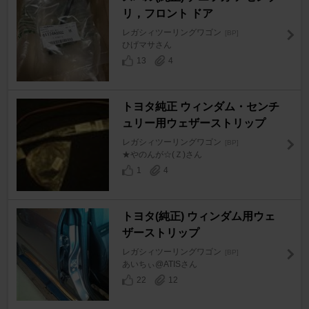
リ，フロント ドア
レガシィツーリングワゴン
[BP]
ひげマサさん
13
4
トヨタ純正 ウィンダム・センチ
ュリー用ウェザーストリップ
レガシィツーリングワゴン
[BP]
★やのんが☆(Ｚ)さん
1
4
トヨタ(純正) ウィンダム用ウェ
ザーストリップ
レガシィツーリングワゴン
[BP]
あいちぃ@ATISさん
22
12