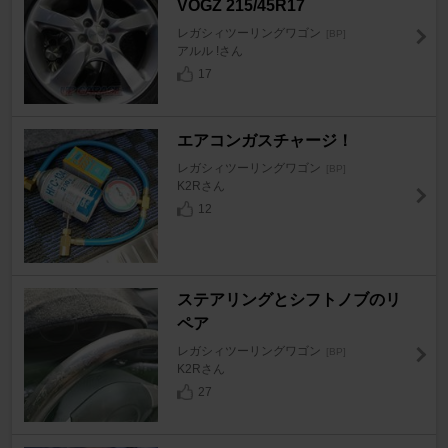
VOGZ 215/45R17
レガシィツーリングワゴン
[BP]
アルル !さん
17
エアコンガスチャージ！
レガシィツーリングワゴン
[BP]
K2Rさん
12
ステアリングとシフトノブのリ
ペア
レガシィツーリングワゴン
[BP]
K2Rさん
27