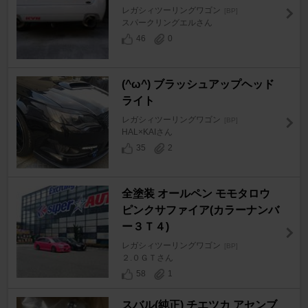
レガシィツーリングワゴン
[BP]
スパークリングエルさん
46
0
(^ω^) ブラッシュアップヘッド
ライト
レガシィツーリングワゴン
[BP]
HAL×KAIさん
35
2
全塗装 オールペン モモタロウ
ピンクサファイア(カラーナンバ
ー３Ｔ４)
レガシィツーリングワゴン
[BP]
２.０ＧＴさん
58
1
スバル(純正) チエツカ アセンブ