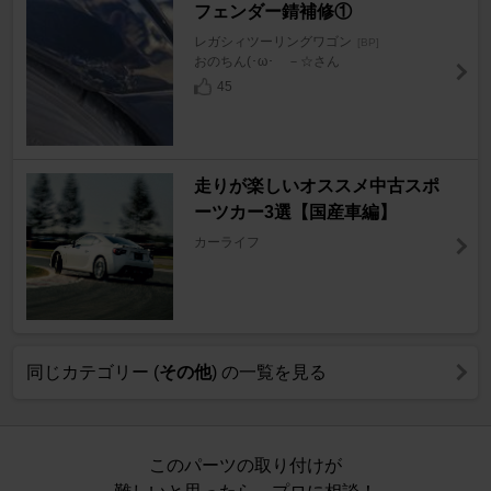
フェンダー錆補修①
レガシィツーリングワゴン
[BP]
おのちん(･ω･ゞ－☆さん
45
走りが楽しいオススメ中古スポ
ーツカー3選【国産車編】
カーライフ
同じカテゴリー (
その他
) の一覧を見る
このパーツの取り付けが