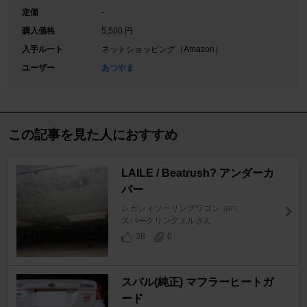
定価
-
購入価格
5,500 円
入手ルート
ネットショッピング（Amazon）
ユーザー
あつやま
この記事を見た人におすすめ
LAILE / Beatrush? アンダーカ
バー
レガシィツーリングワゴン
[BP]
スパークリングエルさん
38
0
スバル(純正) マフラーヒートガ
ード