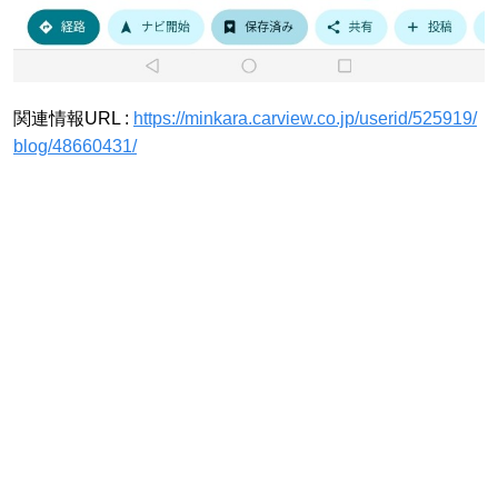
関連情報URL :
https://minkara.carview.co.jp/userid/525919/
blog/48660431/