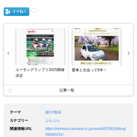
イイね！
エーモングランプリ2025開催
愛車と出会って6年！
決定
記事一覧
テーマ
旅行/地域
カテゴリー
ぶらぶら
関連情報URL
https://minkara.carview.co.jp/userid/525919/blog/
48660431/