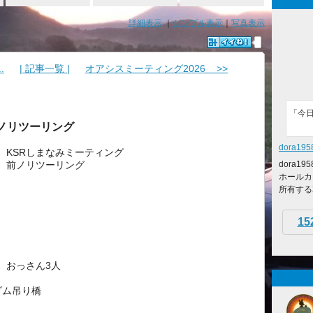
詳細表示
｜
シンプル表示
｜
写真表示
.
| 記事一覧 |
オアシスミーティング2026 >>
「今日
ノリツーリング
dora195
KSRしまなみミーティング
前ノリツーリング
dora
ホールカ
所有する
15
おっさん3人
ダム吊り橋