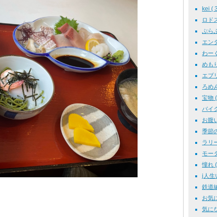
kei ( 
ロドスタ
ぶらぶら
エンタ
わーくす
めもりー
エブリィ
ろめん電
宝物 ( 
バイク 
お腹い
季節の話
ラリーカ
モータ
憧れ ( 
j人生い
鉄道編 
お気に入
気になる