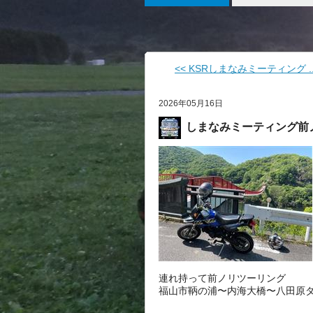
<< KSRしまなみミーティング ..
2026年05月16日
しまなみミーティング前
連れ持って前ノリツーリング
福山市鞆の浦〜内海大橋〜八田原