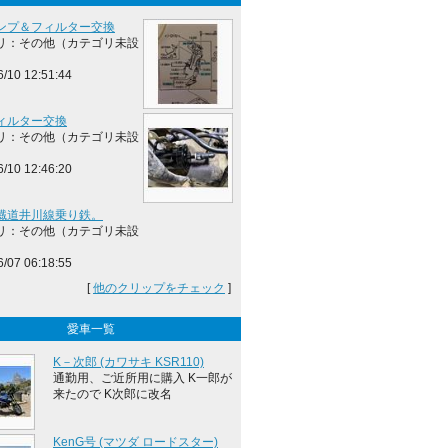
ンプ＆フィルター交換
リ：その他（カテゴリ未設
6/10 12:51:44
ィルター交換
リ：その他（カテゴリ未設
6/10 12:46:20
鐡道井川線乗り鉄。
リ：その他（カテゴリ未設
6/07 06:18:55
[
他のクリップをチェック
]
愛車一覧
K－次郎 (カワサキ KSR110)
通勤用、ご近所用に購入 K一郎が
来たので K次郎に改名
KenG号 (マツダ ロードスター)