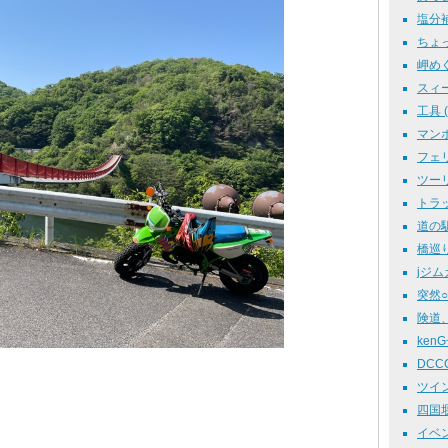
塩分補給
ちょっ
岬めぐり
スィーツ
工具 ( 
マンホ
フェリー
ツーリン
トラック
道の駅 
橋巡り 
jジムカ
突然○○ 
険道、
kenG号
DCCC 
ツイン 
四国堰
イベント