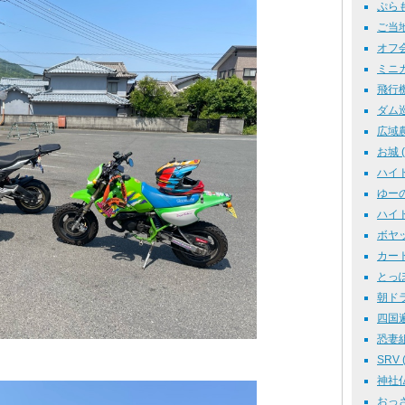
ぷらも 
ご当地
オフ会 
ミニカ
飛行機 
ダム巡り
広域農道
お城 ( 
ハイド
ゆーの
ハイド
ボヤッキ
カート 
とっぽさ
朝ドラ 
四国遍路
恐妻組
SRV (
神社仏閣
おっさ