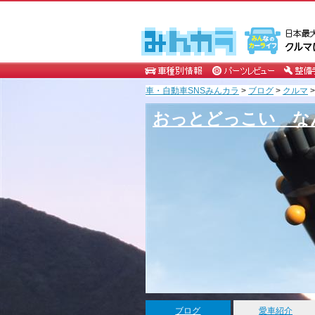
車・自動車SNSみんカラ
>
ブログ
>
クルマ
おっとどっこい な
ブログ
愛車紹介