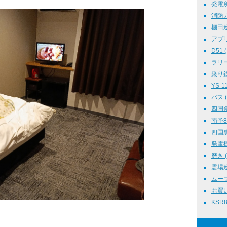
発電所 
消防カー
棚田巡り
アプリ 
D51 (
ラリー
乗り鉄 
YS-11
バス ( 
四国食
南予88
四国裏8
発電機 
磨き ( 
霊場巡り
ムーブさ
お買い物
KSR80