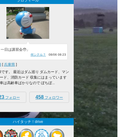
プロフィール
一日は講習会🥹」
何シテル？
08/06 08:23
8
[
兵庫県
]
1958です。 最近はダム巡り ダムカード、マン
ード、消防カード 収集にはまっています
車は高齢車ばかりなので ぼちぼ...
23
458
フォロー
フォロワー
ハイタッチ！drive