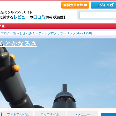
>
ブログ一覧
>
しまなみミーティング前ノリツーリング [dora1958]
んとかなるさ
フォトアルバム
ラップタイム
▼メニュー