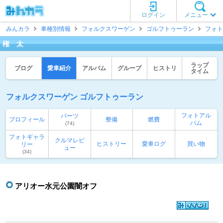
ログイン
メニュー
みんカラ
車種別情報
フォルクスワーゲン
ゴルフトゥーラン
フォト
権 太
ラップ
ブログ
愛車紹介
アルバム
グループ
ヒストリ
タイム
フォルクスワーゲン ゴルフトゥーラン
フォトアル
パーツ
プロフィール
整備
燃費
バム
(74)
フォトギャラ
クルマレビ
ヒストリー
愛車ログ
買い物
リー
ュー
(34)
アリオー水元公園闇オフ