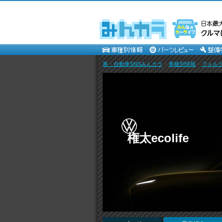
車・自動車SNSみんカラ
>
車種別情報
>
フォル
権太ecolife