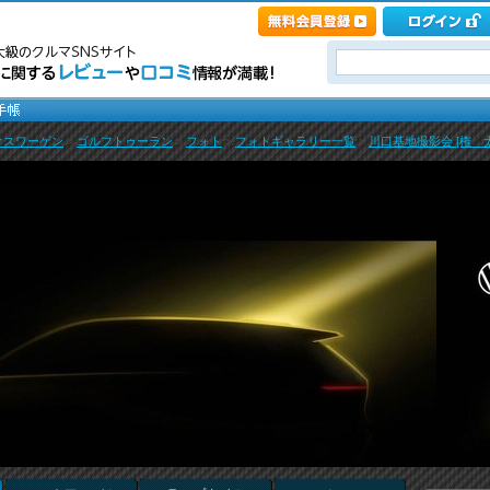
クスワーゲン
>
ゴルフトゥーラン
>
フォト
>
フォトギャラリー一覧
>
川口基地撮影会 [権 太