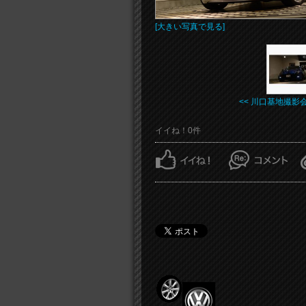
[大きい写真で見る]
<< 川口基地撮影
イイね！0件