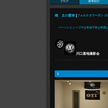
ブログ
愛車紹介
権 太の愛車
[
フォルクスワーゲン ゴ
パーツレビュー (74)
|
整備手帳
|
燃費
川口基地撮影会
1