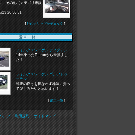
リ：その他（カテゴリ未設
5/23 20:50:51
[
他のクリップをチェック
]
愛車一覧
フォルクスワーゲン ティグアン
14年乗ったTouranから乗換まし
た！
フォルクスワーゲン ゴルフトゥ
ーラン
純正の良さを損なわず地味に弄っ
て楽しみたいと思います！
[
愛車一覧
]
ヘルプ
｜
利用規約
｜
サイトマップ