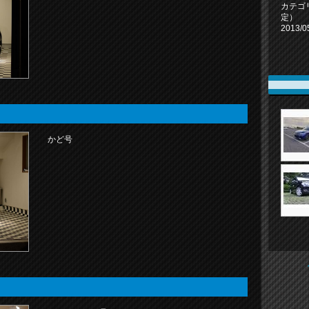
カテゴ
定）
2013/0
かど号