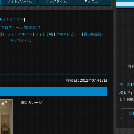
フォトアルバム
ラップタイム
▼メニュー
]
ルフトゥーラン
プロフィール
(
愛車ログ
)
記録
|
フォトアルバム
|
フォト (34)
|
クルマレビュー
|
買い物記録
|
ラップタイム
「雨
投稿日 : 2012年07月17日
権 太
[
権太です
しくお願
川口ガレージ
10