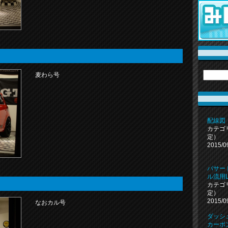
麦わら号
配線図
カテゴ
定）
2015/0
パサー
ル流用
カテゴ
定）
2015/0
なおカル号
ダッ
カーボ