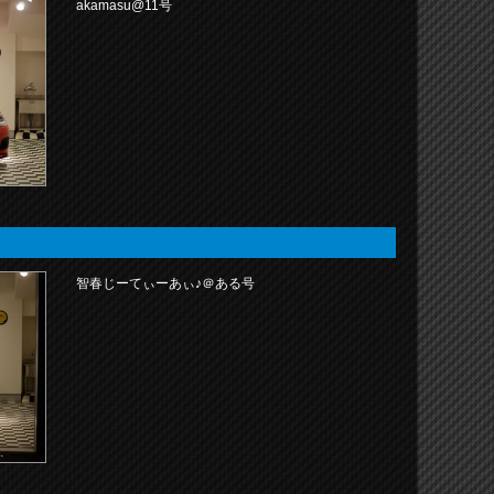
akamasu@11号
智春じーてぃーあぃ♪＠ある号