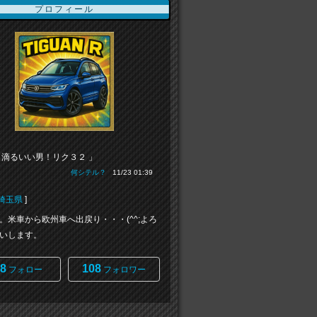
プロフィール
も滴るいい男！リク３２ 」
何シテル？
11/23 01:39
埼玉県
]
。米車から欧州車へ出戻り・・・(^^;よろ
いします。
8
108
フォロー
フォロワー