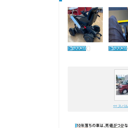
<< スバ