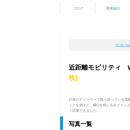
ブログ
愛車紹介
<< スバ
近距離モビリティ WH
枚]
日産のディーラーで取り扱っている電
ックを倒すと、横Gを感じる位グイっ
く試乗できました。
写真一覧