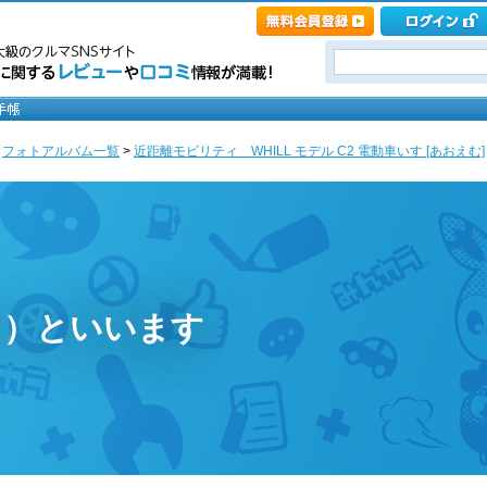
>
フォトアルバム一覧
>
近距離モビリティ WHILL モデル C2 電動車いす [あおえむ]
こ）といいます