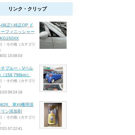
リンク・クリップ
(純正) 純正OP ド
ラーフィニッシャー
7KG150XX
リ：その他（カテゴリ
）
8/31 15:08:03
ンチブルー・Vベル
（158,796km）
リ：その他（カテゴリ
）
1/10 09:24:18
-062II、草刈機用混
ソリン添加剤
リ：その他（カテゴリ
）
7/21 07:22:41