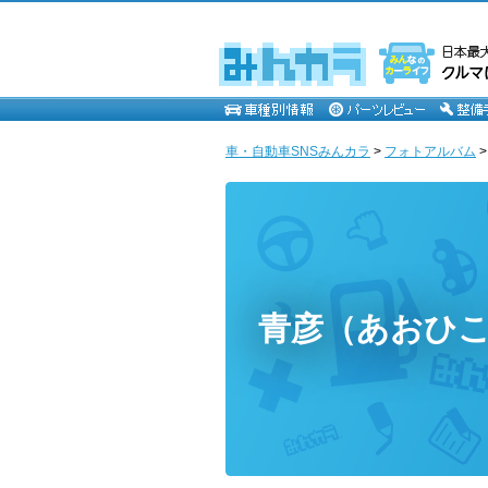
車・自動車SNSみんカラ
>
フォトアルバム
青彦（あおひ