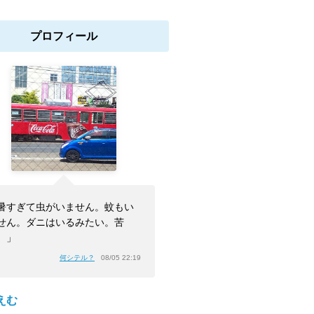
プロフィール
暑すぎて虫がいません。蚊もい
せん。ダニはいるみたい。苦
。」
何シテル？
08/05 22:19
えむ