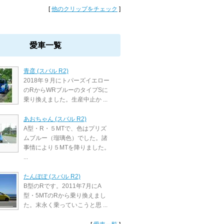
[
他のクリップをチェック
]
愛車一覧
青彦 (スバル R2)
2018年９月にトパーズイエロー
のRからWRブルーのタイプSに
乗り換えました。生産中止か ...
あおちゃん (スバル R2)
A型・R・５MTで、色はプリズ
ムブルー（瑠璃色）でした。諸
事情により５MTを降りました。
...
たんぽぽ (スバル R2)
B型のRです。2011年7月にA
型・5MTのRから乗り換えまし
た。末永く乗っていこうと思 ...