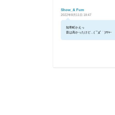
Show_& Fum
2022年9月11日 18:47
知寄町かえっ
昔は高かったけど…( ´ﾟдﾟ｀)ｱﾁｬｰ