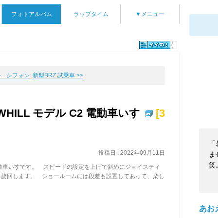
フォトアルバム
ラップタイム
▼メニュー
ル シフォン
新型BRZ 試乗車 >>
ILL モデル C2 電動車いす
[3
「
投稿日 : 2022年09月11日
ま
笑
動車いすです。 スピードの設定を上げて斜めにジョイスティ
と旋回します。 ショールームには段差も設置してあって、楽し
あお