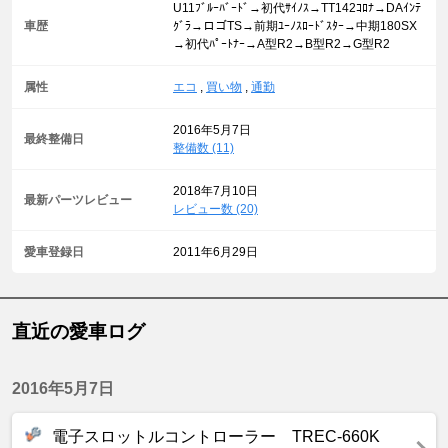
U11ﾌﾞﾙｰﾊﾞｰﾄﾞ→初代ｻｲﾉｽ→TT142ｺﾛﾅ→DAｲﾝﾃ
車歴
ｸﾞﾗ→ロゴTS→前期ﾕｰﾉｽﾛｰﾄﾞｽﾀｰ→中期180SX
→初代ﾊﾟｰﾄﾅｰ→A型R2→B型R2→G型R2
属性
エコ
,
買い物
,
通勤
2016年5月7日
最終整備日
整備数 (11)
2018年7月10日
最新パーツレビュー
レビュー数 (20)
愛車登録日
2011年6月29日
直近の愛車ログ
2016年5月7日
電子スロットルコントローラー TREC‐660K