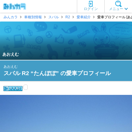
ログイン
メニュー
みんカラ
車種別情報
スバル
R2
愛車紹介
愛車プロフィール [あ
あおえむ
あおえむ
スバル R2 “たんぽぽ” の愛車プロフィール