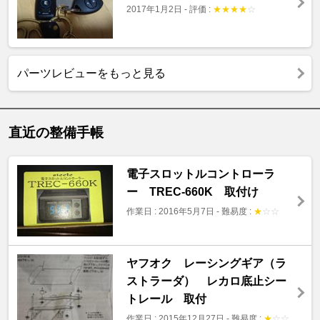
2017年1月2日
-
評価 :
★
★
★
★
☆
パーツレビューをもっと見る
直近の整備手帳
電子スロットルコントローラ
ー TREC‐660K 取付け
作業日 : 2016年5月7日
-
難易度 :
★
☆
☆
ヤフオク レーシングギア（ラ
ストラーダ） レカロ底止シー
トレール 取付
作業日 : 2015年12月27日
-
難易度 :
★
☆
☆