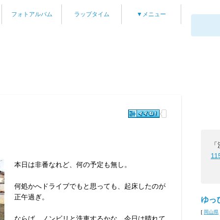
フォトアルバム
ラップタイム
▼メニュー
「
11
本日は非番なれど、何の予定も無し。
何処かへドライブでもと思っても、起床したのが
正午過ぎ。
ゆっ
[
岡山県
ならば、ノンビリと洗車するかな。今日は晴れて