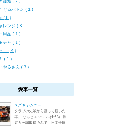
徒然 ( 7 )
るぐるバトン ( 1 )
i ( 8 )
レンジ ( 3 )
用品 ( 1 )
チャ ( 1 )
！ ( 4 )
 ( 1 )
やるさん ( 3 )
愛車一覧
スズキ ジムニー
クラブの先輩から譲って頂いた
車。 なんとエンジンはK6Aに換
装＆公認取得済みで、日本全国
...