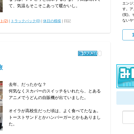
エンジ
て、気温もそこそこあって暖かいし。
す。ア
(笑)
ないヤツ
(2)
|
トラックバック(0)
|
休日の模様
| 日記
旅
去年、だったかな？
何気なくスカパーのスイッチをいれたら、とある
アニメでうどんの自販機が出ていました。
オイラが高校生だった頃は、よく食べてたなぁ。
トーストサンドとかハンバーガーとかもありまし
た。