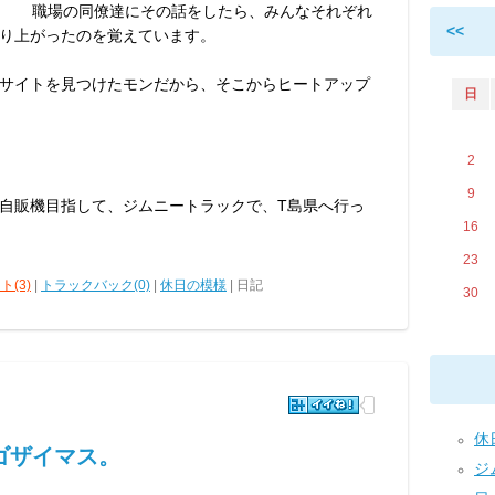
職場の同僚達にその話をしたら、みんなそれぞれ
<<
り上がったのを覚えています。
サイトを見つけたモンだから、そこからヒートアップ
日
2
9
自販機目指して、ジムニートラックで、T島県へ行っ
16
23
ト(3)
|
トラックバック(0)
|
休日の模様
| 日記
30
休日
ゴザイマス。
ジム