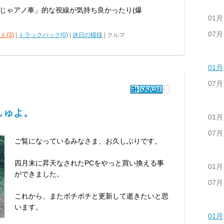
じゃアノ車」的な視線が気持ち良かったり(爆
01月
07月
ト(3)
|
トラックバック(0)
|
休日の模様
| クルマ
01月
07月
しゅよ。
01月
07月
ご覧になっているみなさま、お久しぶりです。
四月末に昇天なされたPCをやっと買い換える事
01月
ができました。
07月
これから、またボチボチと更新して逝きたいと思
います。
01月