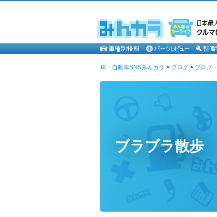
車・自動車SNSみんカラ
>
ブログ
>
ブログ一
ブラブラ散歩