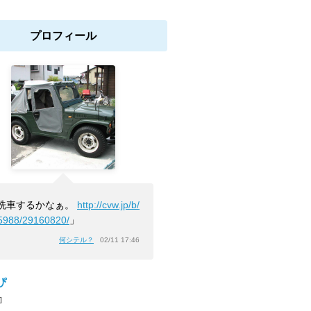
プロフィール
洗車するかなぁ。
http://cvw.jp/b/
5988/29160820/
」
何シテル？
02/11 17:46
ぴ
]