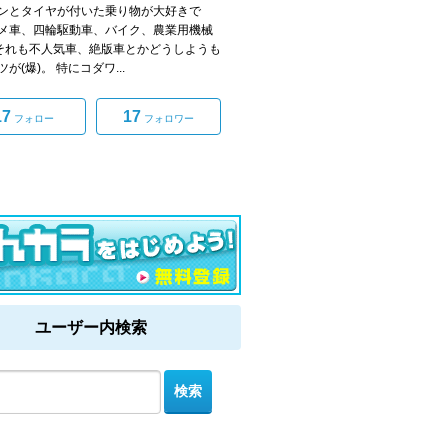
ンとタイヤが付いた乗り物が大好きで
メ車、四輪駆動車、バイク、農業用機械
。それも不人気車、絶版車とかどうしようも
が(爆)。 特にコダワ...
17
17
フォロー
フォロワー
ユーザー内検索