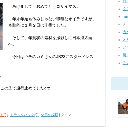
日々
あけまして、おめでとうゴザイマス。
ぐ
min
年末年始も休みじゃない職種なオイラですが、
チャ
奇跡的に１月２日は非番でした。
カー
そして、年賀状の素材を撮影しに日本海方面
オモ
へ。
とお
農！
今回はウチのカミさんのJB23にスタッドレス
ろい
。
この先で通行止めでしたorz
(2)
|
トラックバック(0)
|
休日の模様
| クルマ