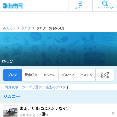
ログイン
メニュー
みんカラ
ブログ
ブログ一覧 [ゆっぴ]
ゆっぴ
ラップ
ブログ
愛車紹介
アルバム
グループ
ヒストリ
タイム
[
写真表示
｜
カテゴリ選択
｜
過去のブログ
]
ジムニー
まぁ、たまにはメンテなぞ。
2007/2/6 23:52
3