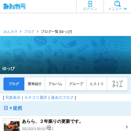
ログイン
メニュー
みんカラ
ブログ
ブログ一覧 [ゆっぴ]
ゆっぴ
ラップ
ブログ
愛車紹介
アルバム
グループ
ヒストリ
タイム
[
写真表示
｜
カテゴリ選択
｜
過去のブログ
]
日々徒然
あらら、２年振りの更新です。
2013/2/3 00:02
1