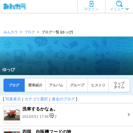
ログイン
メニュー
みんカラ
ブログ
ブログ一覧 [ゆっぴ]
ゆっぴ
ラップ
ブログ
愛車紹介
アルバム
グループ
ヒストリ
タイム
[
写真表示
｜
カテゴリ選択
｜
過去のブログ
]
洗車するかなぁ。
2013/2/11 17:46
2
四国、自販機フードの旅