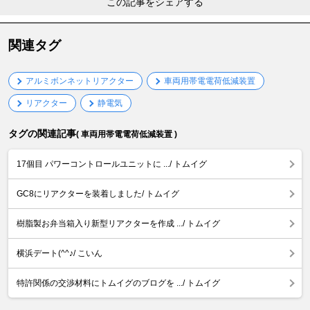
この記事をシェアする
関連タグ
アルミボンネットリアクター
車両用帯電電荷低減装置
リアクター
静電気
タグの関連記事
( 車両用帯電電荷低減装置 )
17個目 パワーコントロールユニットに .../ トムイグ
GC8にリアクターを装着しました/ トムイグ
樹脂製お弁当箱入り新型リアクターを作成 .../ トムイグ
横浜デート(^^♪/ こいん
特許関係の交渉材料にトムイグのブログを .../ トムイグ