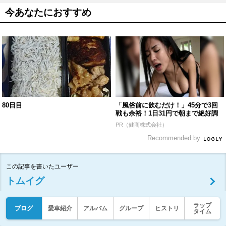
今あなたにおすすめ
80日目
「風俗前に飲むだけ！」45分で3回
戦も余裕！1日31円で朝まで絶好調
PR（健商株式会社）
Recommended by
この記事を書いたユーザー
トムイグ
ラップ
ブログ
愛車紹介
アルバム
グループ
ヒストリ
タイム