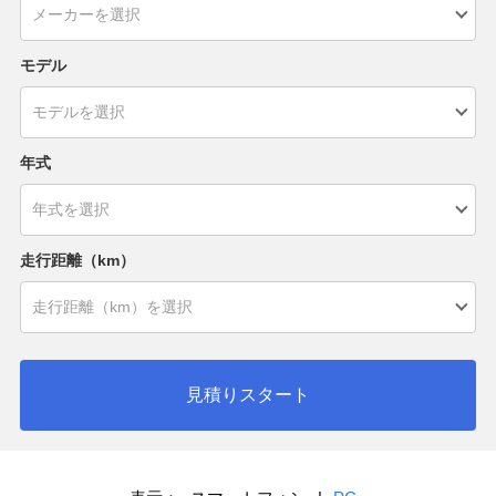
モデル
年式
走行距離（km）
見積りスタート