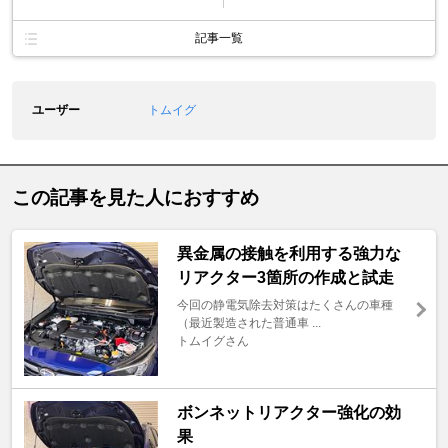
記事一覧
ユーザー
トムイグ
この記事を見た人におすすめ
異金属の接触を利用する強力な
リアクター3箇所の作成と試走
今回の静電気除去対策はたくさんの車種
（最近製造された普通車 ...
トムイグさん
ボンネットリアクター強化の効
果