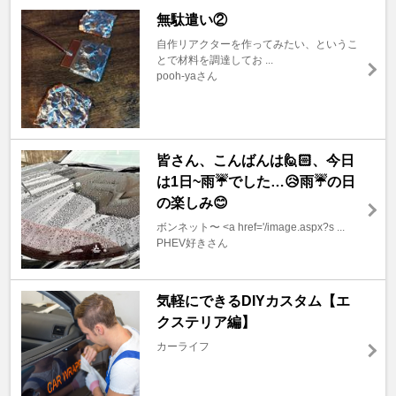
無駄遣い②
自作リアクターを作ってみたい、というこ
とで材料を調達してお ...
pooh-yaさん
皆さん、こんばんは🙋🏻、今日
は1日~雨☔️でした…😥雨☔️の日
の楽しみ😊
ボンネット〜 <a href='/image.aspx?s ...
PHEV好きさん
気軽にできるDIYカスタム【エ
クステリア編】
カーライフ