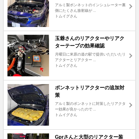
アルミ製ボンネットのインシュレーター裏
側にたくさん放射線が ...
トムイグさん
玉爺さんのリアクターやリアク
ターテープの効果確認
月曜日に米原の道の駅で提供いただいたリ
アクターとリアクター ...
トムイグさん
ボンネットリアクターの追加対
策
アルミ製のボンネットに対策したリアクタ
ー効果が良かったので ...
トムイグさん
Gprさんと大型のリアクター装