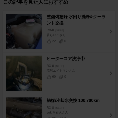
この記事を見た人におすすめ
整備備忘録 水回り洗浄&クーラ
ント交換
RX-8
[SE3P]
蒼らいこさん
22
0
ヒーターコア洗浄①
RX-8
[SE3P]
琉球エイトマンさん
60
0
触媒/冷却水交換 100,700km
RX-8
[SE3P]
yuki@石火さん