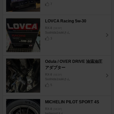
7
LOVCA Racing 5w-30
RX-8
[SE3P]
Sushida1sukiさん
3
Odula / OVER DRIVE 油温油圧
アダプター
RX-8
[SE3P]
Sushida1sukiさん
5
MICHELIN PILOT SPORT 4S
RX-8
[SE3P]
bellwoodさん