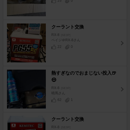
25
0
クーラント交換
RX-8
[SE3P]
ペイジ＠RX-8さん
22
0
熱すぎなのでおまじない投入🍺
😎
RX-8
[SE3P]
晴馬さん
62
1
クーラント交換
RX-8
[SE3P]