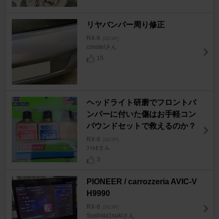
リヤバンパー周り修正
RX-8
[SE3P]
cosstelさん
15
ヘッドライト研磨でフロントバ
ンパーに付いた傷はお手軽コン
パウンドセットで救えるのか？
RX-8
[SE3P]
ﾌｨﾚｵさん
3
PIONEER / carrozzeria AVIC-V
H9990
RX-8
[SE3P]
Sushida1sukiさん