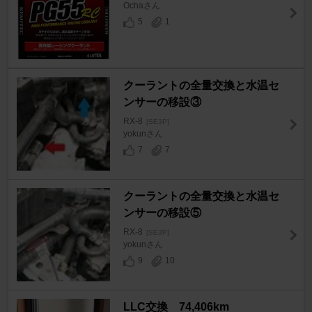
Ochaさん
5
1
クーラントの全量交換と水温セ
ンサーの移設③
RX-8
[SE3P]
yokunさん
7
7
クーラントの全量交換と水温セ
ンサーの移設⑤
RX-8
[SE3P]
yokunさん
9
10
LLC交換 74,406km