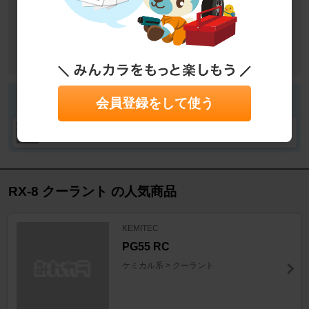
作業カテゴリ
エンジン廻り
冷却系
冷却水交換
目的
修理・故障・メンテナンス
作業
DIY
シャコ＠さん
会員登録をして使う
シャコ＠さんの愛車
RX-8 クーラント の人気商品
KEMITEC
PG55 RC
ケミカル系 > クーラント