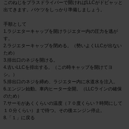
このねじをプラスドライバーで開ければLLCがドビャッと
出てきます。バケツをしっかり準備しましょう。
手順として
1.ラジエターキャップを開けラジエター内の圧力を逃が
す。
2.ラジエターキャップを閉める。（勢いよくLLCが出ない
ため）
3.排出口のネジを開ける。
4.古いLLCを排出する。（この時キャップを開けてヨ
シ。）
5.排出口のネジを締め、ラジエター内に水道水を注入。
6.エンジン始動。車内ヒーター全開。（LLCラインの確保
のため）
7.サーモがあくくらいの温度（７０度くらい？時間にして
１０分くらい）まで待つ。その後エンジン停止。
8.「１」に戻る