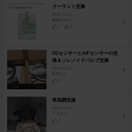
クーラント交換
RX-8
[SE3P]
麻波junさん
7
0
O2センサーとA/Fセンサーの交
換＆ソレノイドバルブ交換
RX-8
[SE3P]
桧月さん
4
車高調交換
RX-8
[SE3P]
Ｙ-Ｇさん
7