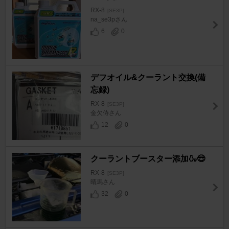
RX-8
[SE3P]
na_se3pさん
6
0
デフオイル&クーラント交換(備
忘録)
RX-8
[SE3P]
金欠侍さん
12
0
クーラントブースター添加🍶😎
RX-8
[SE3P]
晴馬さん
32
0