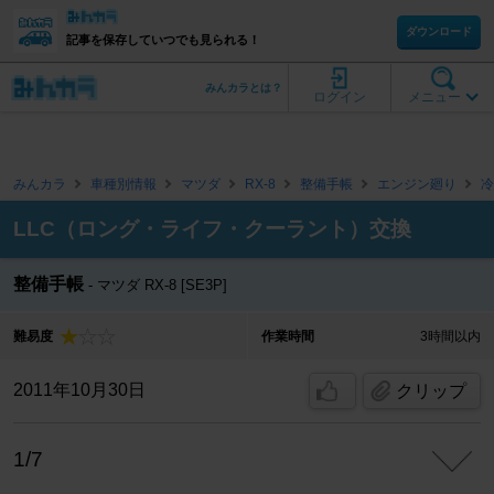
ダウンロード
記事を保存していつでも見られる！
みんカラとは？
ログイン
メニュー
みんカラ
車種別情報
マツダ
RX-8
整備手帳
エンジン廻り
冷
LLC（ロング・ライフ・クーラント）交換
整備手帳
マツダ RX-8 [SE3P]
難易度
作業時間
3時間以内
2011年10月30日
クリップ
1/7