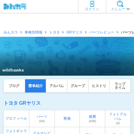
ログイン
メニュー
みんカラ
車種別情報
トヨタ
GRヤリス
パーツレビュー
パーツレビ
wildhawks
ラップ
ブログ
愛車紹介
アルバム
グループ
ヒストリ
タイム
トヨタ GRヤリス
フォトアル
パーツ
燃費
プロフィール
整備
バム
(10)
(106)
(3)
フォトギャラ
クルマレビ