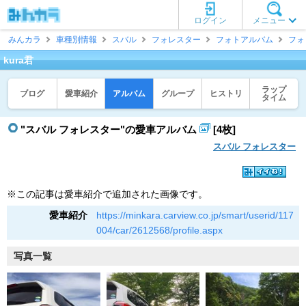
ログイン
メニュー
みんカラ
車種別情報
スバル
フォレスター
フォトアルバム
フォ
kura君
ラップ
ブログ
愛車紹介
アルバム
グループ
ヒストリ
タイム
"スバル フォレスター"の愛車アルバム
[4枚]
スバル フォレスター
※この記事は愛車紹介で追加された画像です。
愛車紹介
https://minkara.carview.co.jp/smart/userid/117
004/car/2612568/profile.aspx
写真一覧