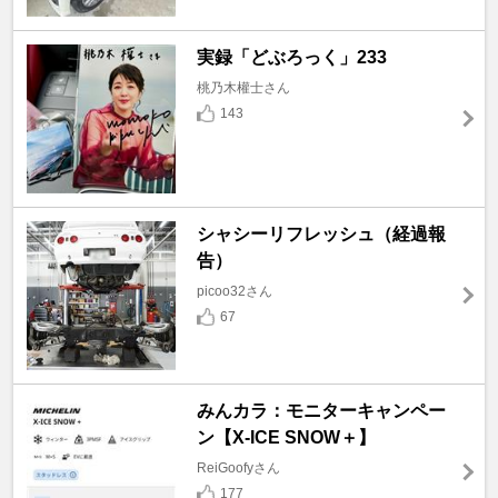
実録「どぶろっく」233
桃乃木權士さん
143
シャシーリフレッシュ（経過報
告）
picoo32さん
67
みんカラ：モニターキャンペー
ン【X-ICE SNOW＋】
ReiGoofyさん
177