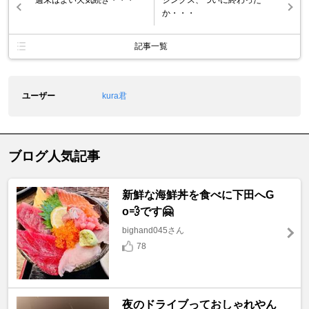
か・・・
記事一覧
ユーザー
kura君
ブログ人気記事
新鮮な海鮮丼を食べに下田へG
o💨です🤗
bighand045さん
78
夜のドライブっておしゃれやん