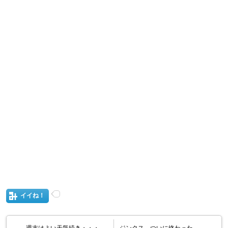
イイね！
週末はよい天気続き・・・
ジンクス、ついに終わった