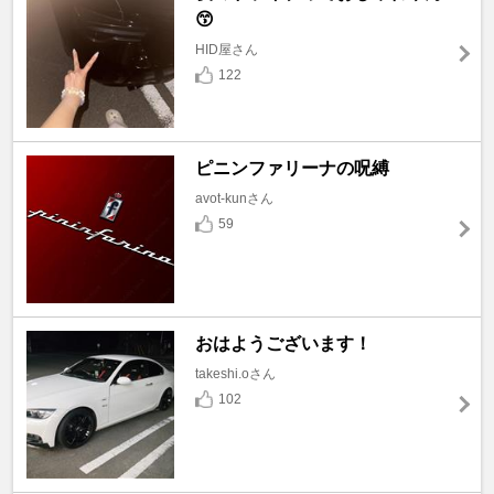
😙
HID屋さん
122
ピニンファリーナの呪縛
avot-kunさん
59
おはようございます！
takeshi.oさん
102