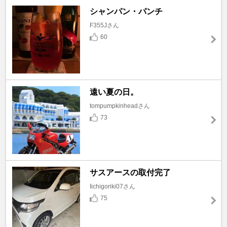
シャンパン・パンチ
F355Jさん
60
遠い夏の日。
tompumpkinheadさん
73
サスアースの取付完了
Iichigoriki07さん
75