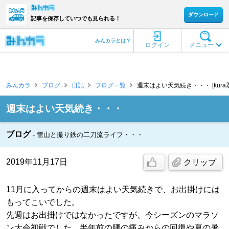
ダウンロード
記事を保存していつでも見られる！
みんカラとは？
ログイン
メニュー
みんカラ
ブログ
日記
ブログ一覧
週末はよい天気続き・・・ [kura君
週末はよい天気続き・・・
ブログ
雪山と撮り鉄の二刀流ライフ・・・
2019年11月17日
クリップ
11月に入ってからの週末はよい天気続きで、お出掛けには
もってこいでした。
先週はお出掛けではなかったですが、今シーズンのマラソ
ン大会初戦でした。半年前の腰の痛みからの回復や夏の暑