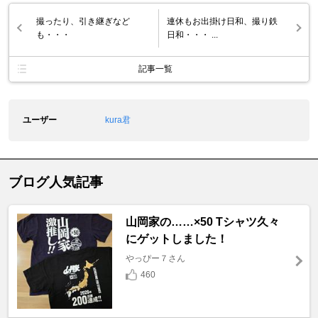
撮ったり、引き継ぎなど
連休もお出掛け日和、撮り鉄
も・・・
日和・・・ ...
記事一覧
ユーザー
kura君
ブログ人気記事
山岡家の……×50 Tシャツ久々
にゲットしました！
やっぴー７さん
460