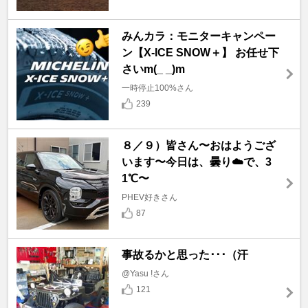
みんカラ：モニターキャンペー
ン【X-ICE SNOW＋】 お任せ下
さいm(_ _)m
一時停止100%さん
239
８／９）皆さん〜おはようござ
います〜今日は、曇り☁️で、3
1℃〜
PHEV好きさん
87
事故るかと思った･･･（汗
@Yasu !さん
121