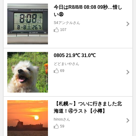
今日はR8/8/8 08:08 09秒…惜し
い😩
S4アンクルさん
107
0805 21.9℃ 31.0℃
どどまいやさん
69
【札幌～】ついに行きました北
海道！④ラスト【小樽】
hinosさん
59