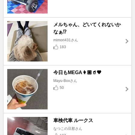
メルちゃん、どいてくれないか
なぁ⁉️
mimori431さん
183
今日もMEGA👩🏼🥤🤎
Mayu-Boxさん
50
車検代車 ルークス
なつこの旦那さん