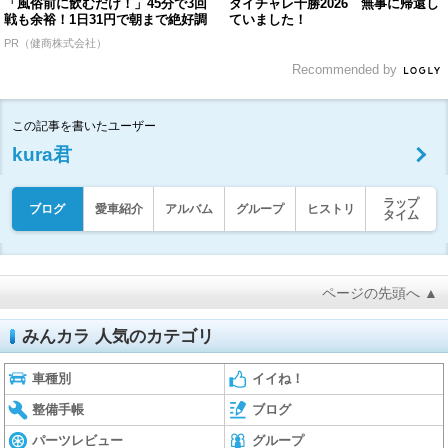
「風俗前に飲むだけ！」45分で3回
ダイチャレ十勝2026 無事に帰還し
戦も余裕！1日31円で朝まで絶好調
ていました！
PR（健商株式会社）
Recommended by
この記事を書いたユーザー
kura君
ラップ
ブログ
愛車紹介
アルバム
グループ
ヒストリ
タイム
ページの先頭へ ▲
みんカラ 人気のカテゴリ
車種別
イイね！
整備手帳
ブログ
パーツレビュー
グループ