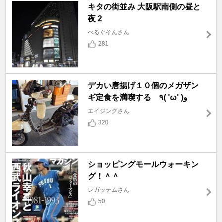
キタの街並み 大阪駅南側の昼と
夜 2
べるぐそんさん
281
デカい唐揚げ１０個のメガザン
ギ定食を満喫する ٩( 'ω' )و
エイジングさん
320
ショッピングモールウォーキン
グ！＾＾
レガッテムさん
50