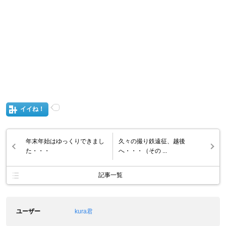
イイね！
年末年始はゆっくりできまし
久々の撮り鉄遠征、越後
た・・・
へ・・・（その ...
記事一覧
ユーザー
kura君