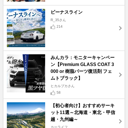
ビーナスライン
R_35さん
214
みんカラ：モニターキャンペー
ン【Premium GLASS COAT 3
000 or 樹脂パーツ復活剤 フェ
ムトブラック】
ヒカルプカさん
58
【初心者向け】おすすめサーキ
ット11選～北海道・東北・甲信
越・九州編～
カーライフ