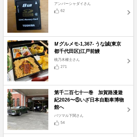
アンバーシャダイさん
62
🥢グルメモ-1,367- うな誠(東京
都千代田区)江戸前鰻
桃乃木權士さん
271
第千二百七十一巻 加賀路漫遊
紀2026〜⑤いざ日本自動車博物
館へ
バツマル下関さん
54