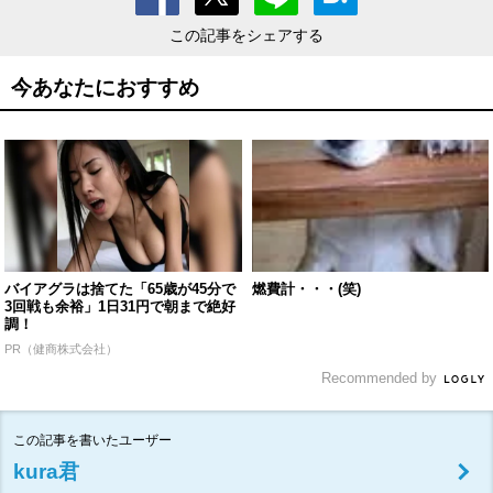
この記事をシェアする
今あなたにおすすめ
バイアグラは捨てた「65歳が45分で
燃費計・・・(笑)
3回戦も余裕」1日31円で朝まで絶好
調！
PR（健商株式会社）
Recommended by
この記事を書いたユーザー
kura君