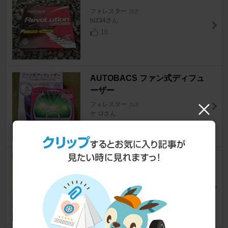
フォレスター
[SJ]
hi234さん
10
AUTOBACS ファン式ディフュ
ーザー
フォレスター
[SJ]
ケ ロさん
3
スバル(純正) ラジエーター
フォレスター
[SJ]
Gφnさん
39