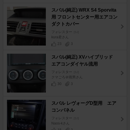
スバル(純正) WRX S4 Sporvita
用 フロントセンター用エアコン
ダクトカバー
フォレスター
[SJ]
kura君さん
23
3
スバル(純正) XVハイブリッド
エアコンダイヤル流用
フォレスター
[SJ]
クマごろ＠雨男さん
30
3
スバル レヴォーグD型用 エア
コンパネル
フォレスター
[SJ]
Naos-kさん
15
2