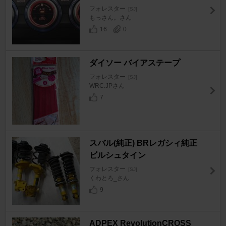
フォレスター
[SJ]
もっさん。さん
16
0
ダイソー バイアステープ
フォレスター
[SJ]
WRC.JPさん
7
スバル(純正) BRレガシィ純正
ビルシュタイン
フォレスター
[SJ]
くわとろ_さん
9
ADPEX RevolutionCROSS