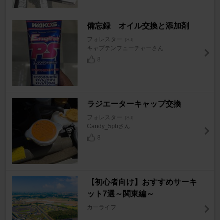
備忘録 オイル交換と添加剤
フォレスター
[SJ]
キャプテンフューチャーさん
8
ラジエーターキャップ交換
フォレスター
[SJ]
Candy_5pbさん
8
【初心者向け】おすすめサーキ
ット7選～関東編～
カーライフ