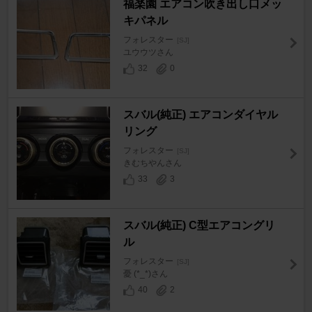
福楽園 エアコン吹き出し口メッ
キパネル
フォレスター
[SJ]
ユウウツさん
32
0
スバル(純正) エアコンダイヤル
リング
フォレスター
[SJ]
きむちやんさん
33
3
スバル(純正) C型エアコングリ
ル
フォレスター
[SJ]
憂 (*_*)さん
40
2