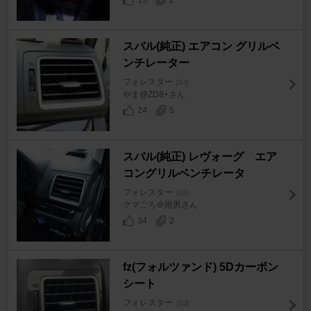
スバル(純正) エアコン グリルベ
ンチレーター
フォレスター
[SJ]
やま@ZD8+さん
24
5
スバル(純正) レヴォーグ エア
コングリルベンチレータ
フォレスター
[SJ]
クマごろ＠雨男さん
34
2
fz(フォルツァンド) 5Dカーボン
シート
フォレスター
[SJ]