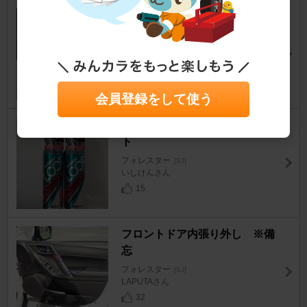
MINERVA（タイヤ） ECOSPE
ED2 SUV 235/55R18 100V
フォレスター
[SJ]
たいげんさん
20
会員登録をして使う
SurLuster ループ パワーショッ
ト
フォレスター
[SJ]
いしけんさん
15
フロントドア内張り外し ※備
忘
フォレスター
[SJ]
LAPUTAさん
32