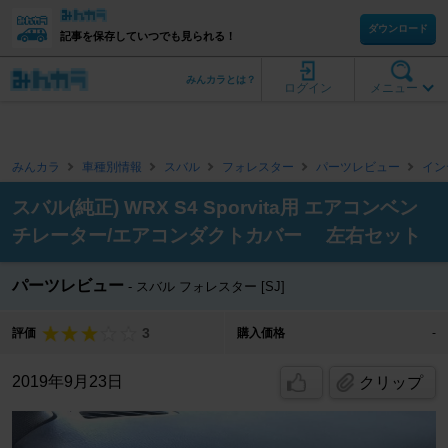
ダウンロード
記事を保存していつでも見られる！
みんカラとは？
ログイン
メニュー
みんカラ
車種別情報
スバル
フォレスター
パーツレビュー
イン
スバル(純正) WRX S4 Sporvita用 エアコンベン
チレーター/エアコンダクトカバー 左右セット
パーツレビュー
スバル フォレスター [SJ]
3
評価
購入価格
-
2019年9月23日
クリップ