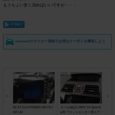
もうちょい安く済めばいいですが・・・
イイね！
carview!のマイカー登録でお得なクーポンを獲得しよう
BLITZ SUS POWER AIR FILT
スバル(純正) WRX S4 Sporvit
ER LM
a用 フロントセンター用エア