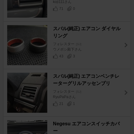
koji111さん
71
0
スバル(純正) エアコン ダイヤル
リング
フォレスター
[SJ]
ウメボシ殿下さん
43
3
スバル(純正) エアコンベンチレ
ーターグリルアッセンブリ
フォレスター
[SJ]
RyuPaPaさん
21
1
Negesu エアコンスイッチカバ
ー