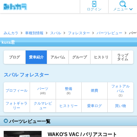
ログイン
メニュー
みんカラ
車種別情報
スバル
フォレスター
パーツレビュー
パー
kura君
ラップ
ブログ
愛車紹介
アルバム
グループ
ヒストリ
タイム
スバル フォレスター
フォトアル
パーツ
整備
プロフィール
燃費
バム
(48)
(9)
(1)
フォトギャラ
クルマレビ
ヒストリー
愛車ログ
買い物
リー
ュー
パーツレビュー一覧
WAKO'S VAC / バリアスコート