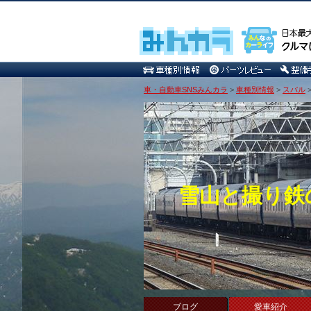
車・自動車SNSみんカラ
>
車種別情報
>
スバル
雪山と撮り鉄
ブログ
愛車紹介