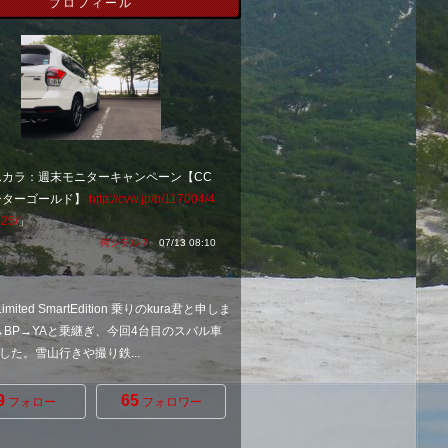
プロフィール
んカラ：週末モニターキャンペーン【CC
ーターゴールド】
http://cvw.jp/b/117004/4
25/
」
何シテル？
07/13 08:10
Limited SmartEdition 乗りのkura君と申しま
→BP→YAと乗継ぎ、今回4台目のスバル車
した。雪山行きや撮り鉄...
9
65
フォロー
フォロワー