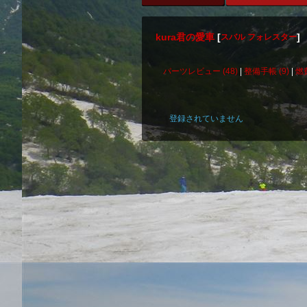
kura君の愛車
[
]
スバル フォレスター
パーツレビュー (48)
|
整備手帳 (9)
|
燃
登録されていません