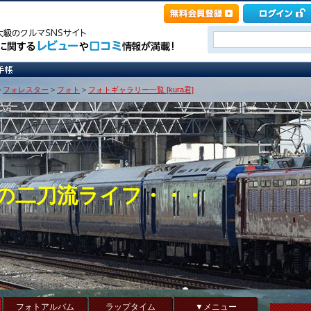
>
フォレスター
>
フォト
>
フォトギャラリー一覧 [kura君]
の二刀流ライフ・・・
フォトアルバム
ラップタイム
▼メニュー