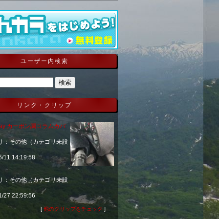
ユーザー内検索
リンク・クリップ
 Way カーボン調コラムカバ
リ：その他（カテゴリ未設
5/11 14:19:58
。
リ：その他（カテゴリ未設
1/27 22:59:56
[
他のクリップをチェック
]