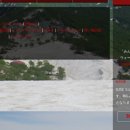
プロフィール
(
愛車ログ
)
費記録
|
フォトアルバム (1)
|
フォト
|
クルマレビュー
|
買い物記録
|
ラップタイム
「み
ウォ
30484
kura君
SJ5E S-
す。BG
となりま
5