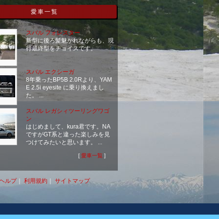
愛車一覧
スバル フォレスター
新型に後ろ髪魅かれながらも、現
行最終型をチョイスです。
スバル エクシーガ
8年乗ったBP5B 2.0Rより、YAM
E 2.5i eyesite に乗り換えまし
た。 ...
スバル レガシィツーリングワゴ
ン
はじめまして、kura君です。NA
ですがGT系と違った楽しみを見
つけてみたいと思います。 ...
[
愛車一覧
]
ヘルプ
｜
利用規約
｜
サイトマップ