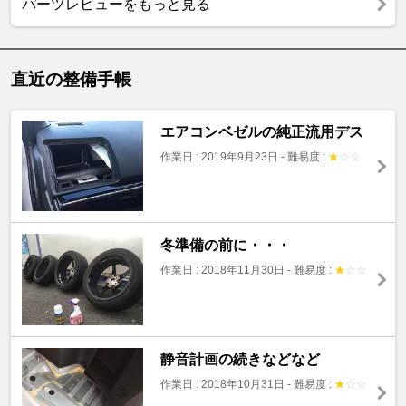
パーツレビューをもっと見る
直近の整備手帳
エアコンベゼルの純正流用デス
作業日 : 2019年9月23日
-
難易度 :
★
☆
☆
冬準備の前に・・・
作業日 : 2018年11月30日
-
難易度 :
★
☆
☆
静音計画の続きなどなど
作業日 : 2018年10月31日
-
難易度 :
★
☆
☆