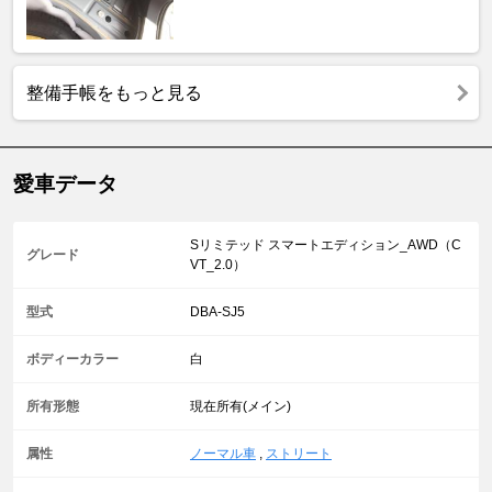
整備手帳をもっと見る
愛車データ
Sリミテッド スマートエディション_AWD（C
グレード
VT_2.0）
型式
DBA-SJ5
ボディーカラー
白
所有形態
現在所有(メイン)
属性
ノーマル車
,
ストリート