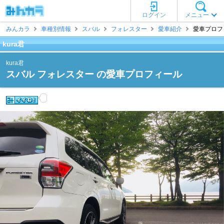
ログイン
メニュー
みんカラ
車種別情報
スバル
フォレスター
愛車紹介
愛車プロフィー
kura君
kura君
スバル フォレスター の愛車プロフィール