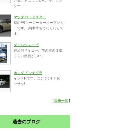
ンセプトにしてます。が、ロジ
クー ...
マツダ ロードスター
初のFRツーシーターオープンカ
ーです。 納車待ちでわくわくで
す。
ダイハツ ムーヴ
経済的サイコー。前の車の３倍
くらい燃費がいい。
ホンダ インテグラ
インテRです。エンジン(´∇`)ケ
ッサク!
[
愛車一覧
]
過去のブログ