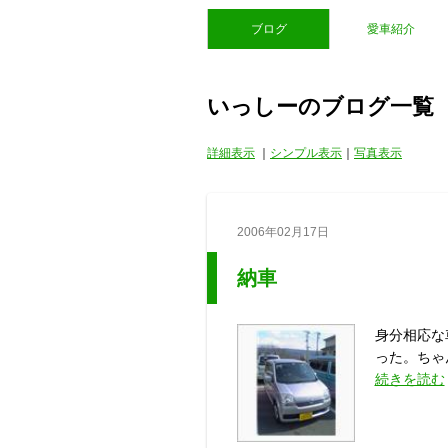
ブログ
愛車紹介
いっしーのブログ一覧
詳細表示
｜
シンプル表示
｜
写真表示
2006年02月17日
納車
身分相応な
った。ちゃ
続きを読む