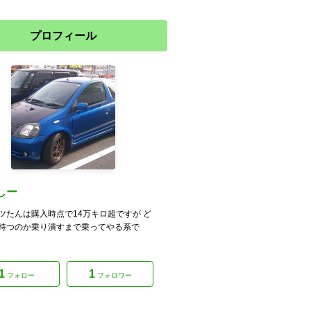
プロフィール
しー
ツたんは購入時点で14万キロ超ですが ど
持つのか乗り潰すまで乗ってやる系で
1
1
フォロー
フォロワー