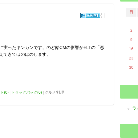
日
2
9
に実ったキンカンです。のど飴CMの影響かELTの「恋
16
えてきてほのぼのします。
23
30
ト(0)
|
トラックバック(0)
| グルメ/料理
ラジ