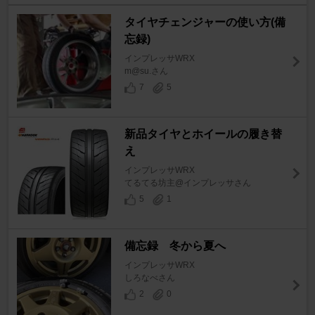
タイヤチェンジャーの使い方(備
忘録)
インプレッサWRX
m@su.さん
7
5
新品タイヤとホイールの履き替
え
インプレッサWRX
てるてる坊主@インプレッサさん
5
1
備忘録 冬から夏へ
インプレッサWRX
しろなべさん
2
0