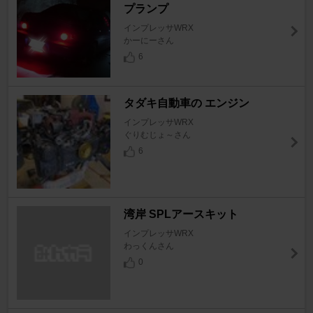
プランプ
インプレッサWRX
かーにーさん
6
タダキ自動車の エンジン
インプレッサWRX
ぐりむじょ～さん
6
湾岸 SPLアースキット
インプレッサWRX
わっくんさん
0