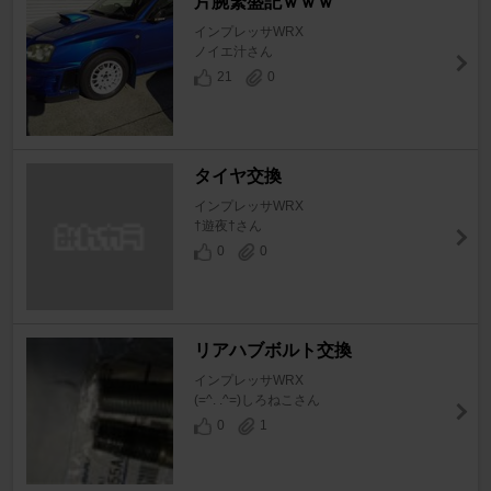
片腕繁盛記ｗｗｗ
インプレッサWRX
ノイエ汁さん
21
0
タイヤ交換
インプレッサWRX
†遊夜†さん
0
0
リアハブボルト交換
インプレッサWRX
(=^. .^=)しろねこさん
0
1