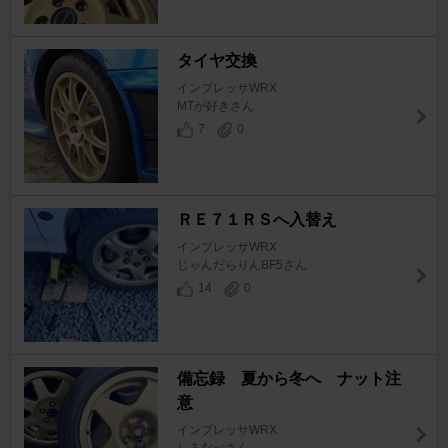
タイヤ交換
インプレッサWRX
MTが好きさん
7
0
ＲＥ７１ＲＳへ入替え
インプレッサWRX
じゃんだらりんBF5さん
14
0
備忘録 夏から冬へ ナット注
意
インプレッサWRX