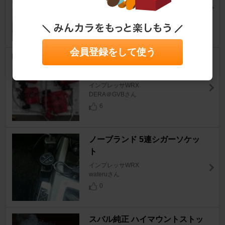
S A I T Oさん
6
会員登録をして使う
【DIY】ブレーキキャリパー・
オーバーホール／ホース交換
インプレッサWRX
DERA＠GVBさん
6
ノーブランド 5連シガーソケッ
ト
インプレッサWRX
wateruさん
0
スバル純正 ハイマウントストッ