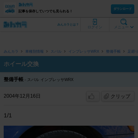
ダウンロード
記事を保存していつでも見られる！
みんカラとは？
ログイン
メニュー
みんカラ
車種別情報
スバル
インプレッサWRX
整備手帳
足廻
ホイール交換
整備手帳
スバル インプレッサWRX
2004年12月16日
クリップ
1/1