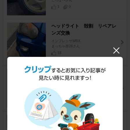
しろなべさん
1
0
ヘッドライト 殻割 リペアレ
ンズ交換
インプレッサWRX
まっちゃ@28さん
18
電動ファン強制稼働スイッチ取
り付け
インプレッサWRX
ひじき1128さん
16
Defi 燃圧計取り付け
インプレッサWRX