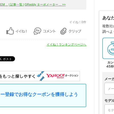
M ...
| 記事一覧 |
GReddy ターボメーター ... >>
あな
イイね！0件
複数社
調べよ
イイね！ランキングページへ
メー
マイカー登録でお得なクーポンを獲得しよう
モデ