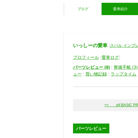
ブログ
愛車紹介
いっしーの愛車
[
スバル インプ
プロフィール
(
愛車ログ
)
パーツレビュー (8)
|
整備手帳 (3)
ュー
|
買い物記録
|
ラップタイム
<< elf BASIC PRE
パーツレビュー