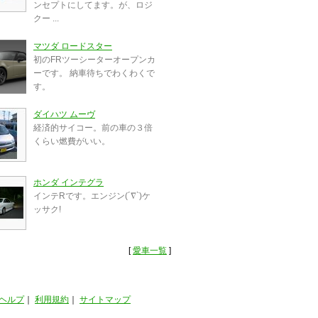
ンセプトにしてます。が、ロジ
クー ...
マツダ ロードスター
初のFRツーシーターオープンカ
ーです。 納車待ちでわくわくで
す。
ダイハツ ムーヴ
経済的サイコー。前の車の３倍
くらい燃費がいい。
ホンダ インテグラ
インテRです。エンジン(´∇`)ケ
ッサク!
[
愛車一覧
]
ヘルプ
｜
利用規約
｜
サイトマップ