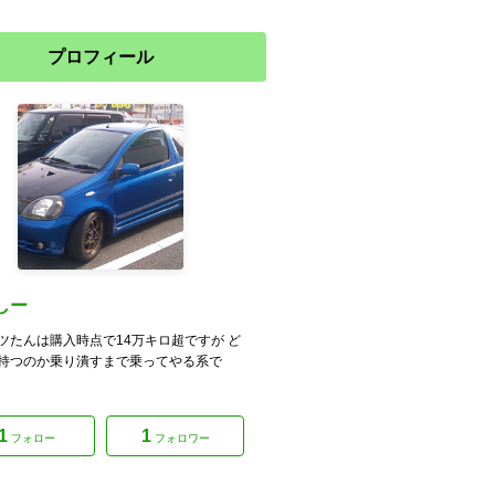
プロフィール
しー
ツたんは購入時点で14万キロ超ですが ど
持つのか乗り潰すまで乗ってやる系で
1
1
フォロー
フォロワー