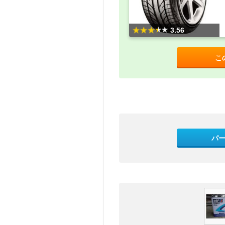
3.56
こ
パ