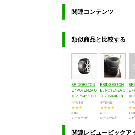
関連コンテンツ
類似商品と比較する
BRIDGESTON
BRIDGESTON
BR
E
/
POTENZA G
E
/
POTENZA G
E
/
Ⅲ 215/45ZR17
Ⅲ 235/40R18
Ⅲ 2
平均評価 :
平均評価 :
平均
★★★
★★★★
★
3.83
4.00
4.00
レビュー:6件
レビュー:1件
レビ
関連レビューピックア