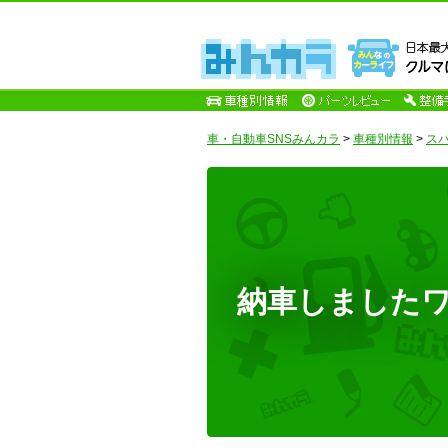
車・自動車SNSみんカラ
>
車種別情報
>
ス
納車しましたワーイ