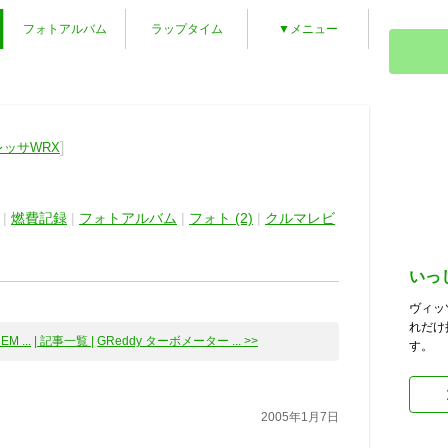
フォトアルバム
ラップタイム
▼メニュー
]
レッサWRX
|
燃費記録
|
フォトアルバム
|
フォト (2)
|
クルマレビ
いっ
ヴィッ
れだけ
M ...
| 記事一覧 |
GReddy ターボメーター ... >>
す。
2005年1月7日