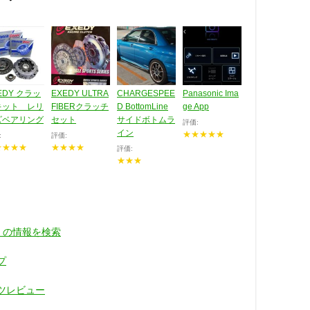
EDY クラッ
EXEDY ULTRA
CHARGESPEE
Panasonic Ima
キット レリ
FIBERクラッチ
D BottomLine
ge App
ズベアリング
セット
サイドボトムラ
評価:
イン
★★★★★
:
評価:
★★★★
★★★★
評価:
★★★
 GⅢ の情報を検索
プ
ーツレビュー