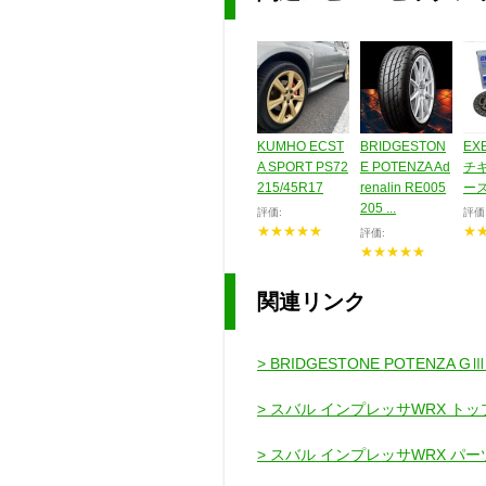
KUMHO ECST
BRIDGESTON
EX
A SPORT PS72
E POTENZA Ad
チ
215/45R17
renalin RE005
ー
205 ...
評価:
評価
★★★★★
★
評価:
★★★★★
関連リンク
> BRIDGESTONE POTENZA
> スバル インプレッサWRX トッ
> スバル インプレッサWRX パ