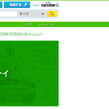
ヘルプ
STONE POTENZA GⅢ [いっしー]
ーイ