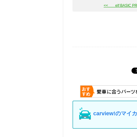
<< elf BASIC PRE
carview!の