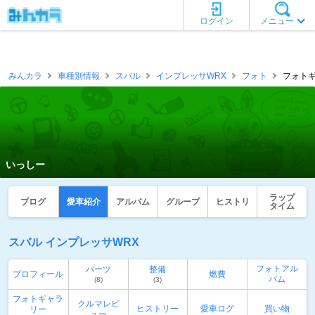
ログイン
メニュー
みんカラ
車種別情報
スバル
インプレッサWRX
フォト
フォトギ
いっしー
ラップ
ブログ
愛車紹介
アルバム
グループ
ヒストリ
タイム
スバル インプレッサWRX
フォトアル
パーツ
整備
プロフィール
燃費
バム
(8)
(3)
フォトギャラ
クルマレビ
ヒストリー
愛車ログ
買い物
リー
ュー