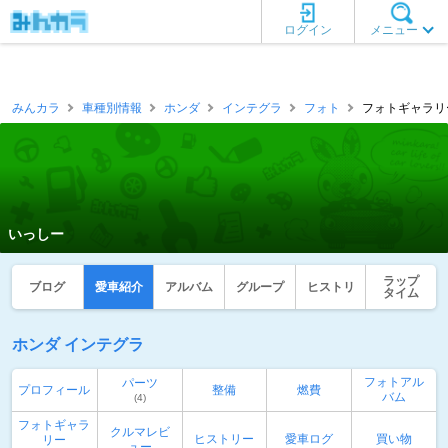
ログイン
メニュー
みんカラ
車種別情報
ホンダ
インテグラ
フォト
フォトギャラリー
いっしー
ラップ
ブログ
愛車紹介
アルバム
グループ
ヒストリ
タイム
ホンダ インテグラ
フォトアル
パーツ
プロフィール
整備
燃費
バム
(4)
フォトギャラ
クルマレビ
ヒストリー
愛車ログ
買い物
リー
ュー