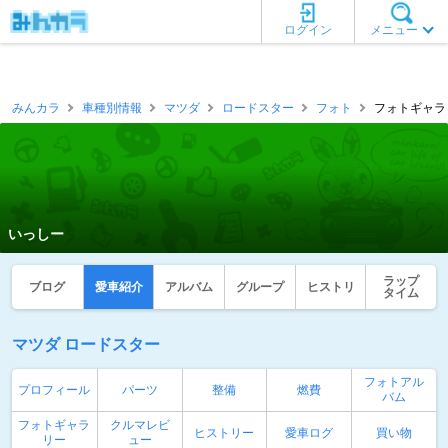
ログイン
メニュー
みんカラ
車種別情報
マツダ
ロードスター
フォト
フォトギャラリ
いっしー
ラップ
ブログ
愛車紹介
アルバム
グループ
ヒストリ
タイム
マツダ ロードスター
フォトアル
プロフィール
パーツ
整備
燃費
バム
フォトギャラ
クルマレビ
ヒストリー
愛車ログ
買い物
リー
ュー