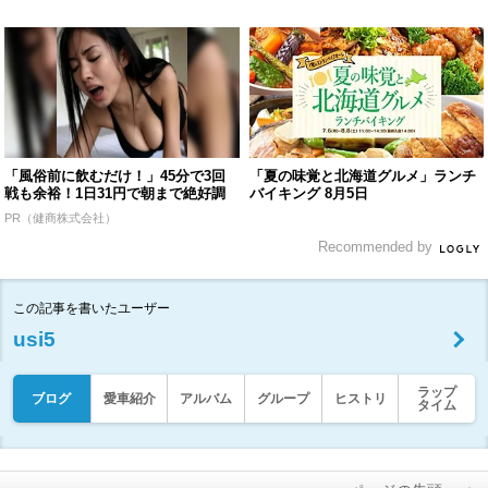
「風俗前に飲むだけ！」45分で3回
「夏の味覚と北海道グルメ」ランチ
戦も余裕！1日31円で朝まで絶好調
バイキング 8月5日
PR（健商株式会社）
Recommended by
この記事を書いたユーザー
usi5
ラップ
ブログ
愛車紹介
アルバム
グループ
ヒストリ
タイム