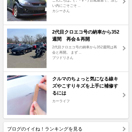
こんにちは。(；・∀・) 台風通過で、涼し
い内にごそごそ ...
カシーさん
2代目クロエコ号の納車から352
週間 再会＆再開
2代目クロエコ号の納車から352週間は再
会と再開。 まず ...
ブツドリさん
クルマのちょっと気になる線キ
ズやこすりキズを上手に補修す
るには
カーライフ
ブログのイイね！ランキングを見る