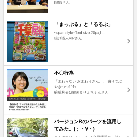
hit99さん
「まっぷる」と「るるぶ」
<span style='font-size:20px;l ...
揚げ職人VIPさん
不〇行為
「まわらない おまわりさん。」 独りつぶ
やきつつｹﾞﾗｹ ...
醸成月＠turmalまりえちゃんさん
バージョンRのパーツを流用し
てみた。(；・∀・)