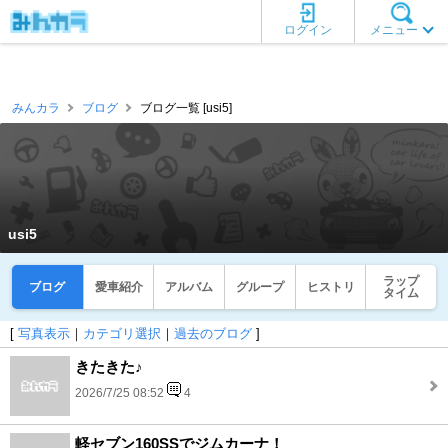
ログイン
メニュー
みんカラ
ブログ
ブログ一覧 [usi5]
usi5
ラップ
ブログ
愛車紹介
アルバム
グループ
ヒストリ
タイム
[
写真表示
｜
カテゴリ選択
｜
過去のブログ
]
きたきた♪
2026/7/25 08:52
4
軽セブン160SSでジムカーナ！