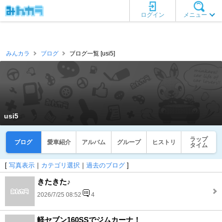
ログイン
メニュー
みんカラ
ブログ
ブログ一覧 [usi5]
usi5
ラップ
ブログ
愛車紹介
アルバム
グループ
ヒストリ
タイム
[
写真表示
｜
カテゴリ選択
｜
過去のブログ
]
きたきた♪
2026/7/25 08:52
4
軽セブン160SSでジムカーナ！